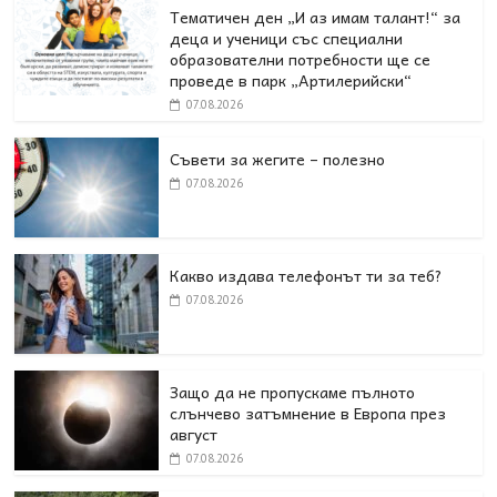
Тематичен ден „И аз имам талант!“ за
деца и ученици със специални
образователни потребности ще се
проведе в парк „Артилерийски“
07.08.2026
Съвети за жегите – полезно
07.08.2026
Какво издава телефонът ти за теб?
07.08.2026
Защо да не пропускаме пълното
слънчево затъмнение в Европа през
август
07.08.2026