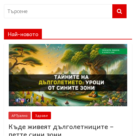
Най-новото
АРТуално
Здраве
Къде живеят дълголетниците –
петте сини зони