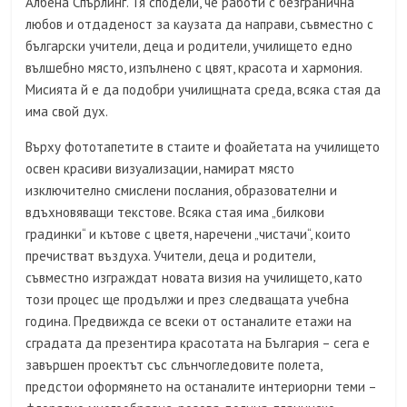
Албена Спърлинг. Тя сподели, че работи с безгранична
любов и отдаденост за каузата да направи, съвместно с
български учители, деца и родители, училището едно
вълшебно място, изпълнено с цвят, красота и хармония.
Мисията й е да подобри училищната среда, всяка стая да
има свой дух.
Върху фототапетите в стаите и фоайетата на училището
освен красиви визуализации, намират място
изключително смислени послания, образователни и
вдъхновяващи текстове. Всяка стая има „билкови
градинки“ и кътове с цветя, наречени „чистачи“, които
пречистват въздуха. Учители, деца и родители,
съвместно изграждат новата визия на училището, като
този процес ще продължи и през следващата учебна
година. Предвижда се всеки от останалите етажи на
сградата да презентира красотата на България – сега е
завършен проектът със слънчогледовите полета,
предстои оформянето на останалите интериорни теми –