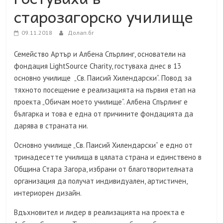
старозагорско училище
09.11.2018
Долап.бг
Семейство Артър и Албена Спърлинг, основатели на
фондация LightSource Charity, гостуваха днес в 13
основно училище „Св. Паисий Хилендарски“. Повод за
тяхното посещение е реализацията на първия етап на
проекта „Обичам моето училище“. Албена Спърлинг е
българка и това е една от причините фондацията да
дарява в страната ни.
Основно училище „Св. Паисий Хилендарски“ е едно от
тринадесетте училища в цялата страна и единствено в
Община Стара Загора, избрани от благотворителната
организация да получат индивидуален, артистичен,
интериорен дизайн.
Вдъхновител и лидер в реализацията на проекта е