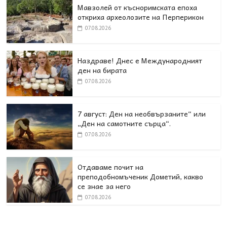
Мавзолей от късноримската епоха
откриха археолозите на Перперикон
07.08.2026
Наздраве! Днес е Международният
ден на бирата
07.08.2026
7 август: Ден на необвързаните“ или
„Ден на самотните сърца“.
07.08.2026
Отдаваме почит на
преподобномъченик Дометий, какво
се знае за него
07.08.2026