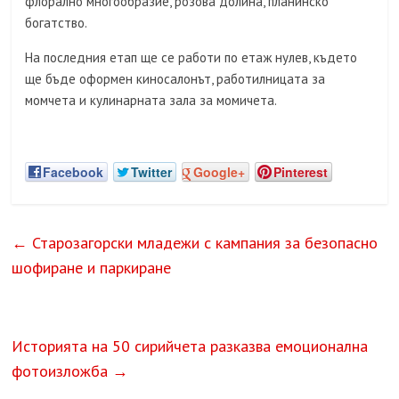
флорално многообразие, розова долина, планинско
богатство.
На последния етап ще се работи по етаж нулев, където
ще бъде оформен киносалонът, работилницата за
момчета и кулинарната зала за момичета.
Facebook
Twitter
Google+
Pinterest
←
Старозагорски младежи с кампания за безопасно
шофиране и паркиране
Историята на 50 сирийчета разказва емоционална
фотоизложба
→