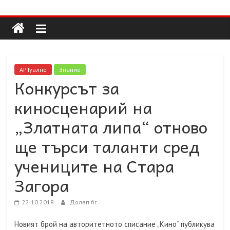
Долап
Skip
to
content
БГ
култура|
АРТуално
Знание
изкуство|
Конкурсът за
пътешествия|
киносценарий на
мода|
събития|
„Златната липа“ отново
кухня|
ще търси таланти сред
реклама|
минало|
учениците на Стара
Загора
22.10.2018
Долап.бг
Новият брой на авторитетното списание „Кино“ публикува