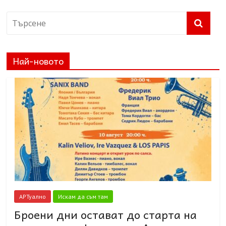
Най-новото
АРТуално
Искам да съм там
Броени дни остават до старта на