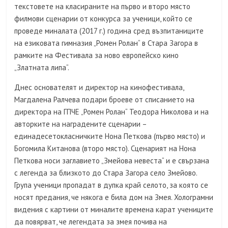
текстовете на класираните на първо и второ място
филмови сценарии от конкурса за ученици, който се
проведе миналата (2017 г.) година сред възпитаниците
на езиковата гимназия „Ромен Ролан“ в Стара Загора в
рамките на Фестивала за ново европейско кино
„Златната липа“.
Днес основателят и директор на кинофестивала,
Магдалена Ралчева подари броеве от списанието на
директора на ГПЧЕ „Ромен Ролан“ Теодора Николова и на
авторките на наградените сценарии –
единадесетокласничките Нона Петкова (първо място) и
Богомила Китанова (второ място). Сценарият на Нона
Петкова носи заглавието „Змейова невеста“ и е свързана
с легенда за близкото до Стара Загора село Змейово.
Група ученици пропадат в дупка край селото, за която се
носят предания, че някога е била дом на Змея. Холограмни
видения с картини от миналите времена карат учениците
да повярват, че легендата за змея почива на