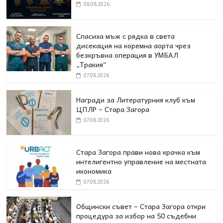
08.08.2026
Спасиха мъж с рядка в света
дисекация на коремна аорта чрез
безкръвна операция в УМБАЛ
„Тракия“
07.08.2026
Награди за Литературния клуб към
ЦПЛР – Стара Загора
07.08.2026
Стара Загора прави нова крачка към
интелигентно управление на местната
икономика
07.08.2026
Общински съвет – Стара Загора откри
процедура за избор на 50 съдебни