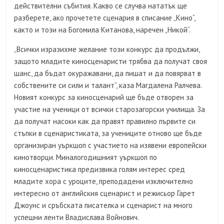
действителни събития. Какво се случва нататък ще
разберете, ако прочетете сценария в списание „Кино“,
както и този на Богомила Китанова, наречен „Никой“.
„Всички изразихме желание този конкурс да продължи,
защото младите киносценаристи трябва да получат своя
шанс, да бъдат окуражавани, да пишат и да повярват в
собствените си сили и талант“, каза Магдалена Ралчева.
Новият конкурс за киносценарий ще бъде отворен за
участие на ученици от всички старозагорски училища. За
да получат насоки как да правят правилно първите си
стъпки в сценаристиката, за учениците отново ще бъде
организиран уъркшоп с участието на изявени европейски
кинотворци. Миналогодишният уъркшоп по
киносценаристика предизвика голям интерес сред
младите хора с уроците, преподадени изключително
интересно от английския сценарист и режисьор Гарет
Джоунс и сръбската писателка и сценарист на много
успешни ленти Владислава Войнович.