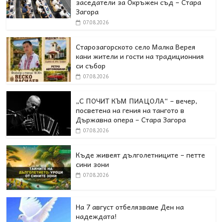
заседатели за Окръжен съд – Стара
Загора
07.08.2026
Старозагорското село Малка Верея
кани жители и гости на традиционния
си събор
07.08.2026
„С ПОЧИТ КЪМ ПИАЦОЛА“ – вечер,
посветена на гения на тангото в
Държавна опера – Стара Загора
07.08.2026
Къде живеят дълголетниците – петте
сини зони
07.08.2026
На 7 август отбелязваме Ден на
надеждата!