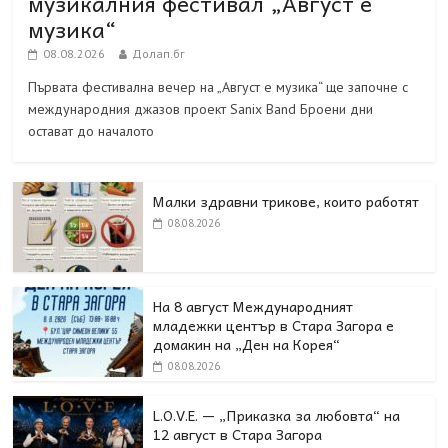
музикалния фестивал „Август е
музика“
08.08.2026
Долап.бг
Първата фестивална вечер на „Август е музика“ ще започне с
международния джазов проект Sanix Band Броени дни
остават до началото
Малки здравни трикове, които работят
08.08.2026
На 8 август Международният
младежки център в Стара Загора е
домакин на „Ден на Корея“
08.08.2026
L.O.V.E. — „Приказка за любовта“ на
12 август в Стара Загора