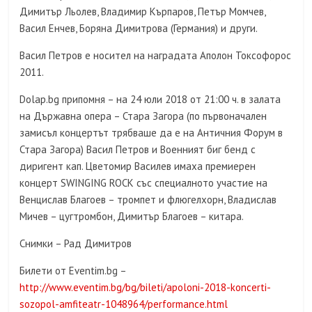
Димитър Льолев, Владимир Кърпаров, Петър Момчев,
Васил Енчев, Боряна Димитрова (Германия) и други.
Васил Петров е носител на наградата Аполон Токсофорос
2011.
Dolap.bg припомня – на 24 юли 2018 от 21:00 ч. в залата
на Държавна опера – Стара Загора (по първоначален
замисъл концертът трябваше да е на Античния Форум в
Стара Загора) Васил Петров и Военният биг бенд с
диригент кап. Цветомир Василев имаха премиерен
концерт SWINGING ROCK със специалното участие на
Венцислав Благоев – тромпет и флюгелхорн, Владислав
Мичев – цугтромбон, Димитър Благоев – китара.
Снимки – Рад Димитров
Билети от Eventim.bg –
http://www.eventim.bg/bg/bileti/apoloni-2018-koncerti-
sozopol-amfiteatr-1048964/performance.html