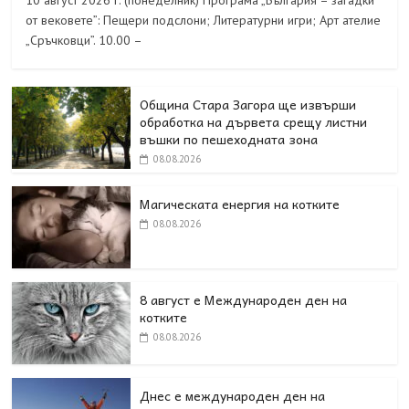
10 август 2026 г. (понеделник) Програма „България – загадки
от вековете”: Пещери подслони; Литературни игри; Арт ателие
„Сръчковци”. 10.00 –
Община Стара Загора ще извърши
обработка на дървета срещу листни
въшки по пешеходната зона
08.08.2026
Магическата енергия на котките
08.08.2026
8 август е Международен ден на
котките
08.08.2026
Днес е международен ден на