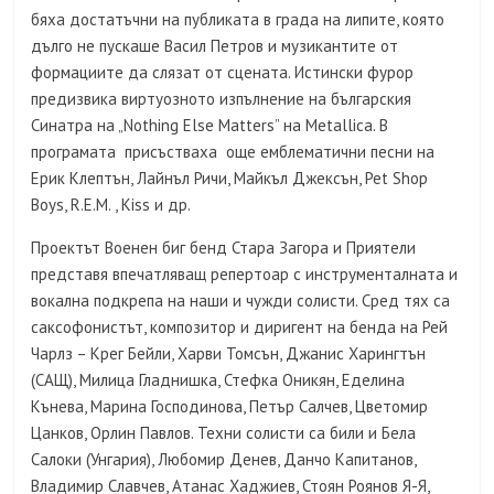
бяха достатъчни на публиката в града на липите, която
дълго не пускаше Васил Петров и музикантите от
формациите да слязат от сцената. Истински фурор
предизвика виртуозното изпълнение на българския
Синатра на „Nothing Else Matters” на Metallica. В
програмата присъстваха още емблематични песни на
Ерик Клептън, Лайнъл Ричи, Майкъл Джeксън, Pet Shop
Boys, R.E.M. , Kiss и др.
Проектът Военен биг бенд Стара Загора и Приятели
представя впечатляващ репертоар с инструменталната и
вокална подкрепа на наши и чужди солисти. Сред тях са
саксофонистът, композитор и диригент на бенда на Рей
Чарлз – Крег Бейли, Харви Томсън, Джанис Харингтън
(САЩ), Милица Гладнишка, Стефка Оникян, Еделина
Кънева, Марина Господинова, Петър Салчев, Цветомир
Цанков, Орлин Павлов. Техни солисти са били и Бела
Салоки (Унгария), Любомир Денев, Данчо Капитанов,
Владимир Славчев, Атанас Хаджиев, Стоян Роянов Я-Я,