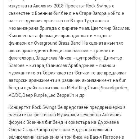
изкуствата Аполония 2018. Проектът Rock Swings e
съвместен с Военния биг бенд на Стара Загора, който е
част от духовия оркестър на Втора Тунджанска
механизирана бригада с диригент кап. Цветомир Василев.
Към военната формация принадлежат и младите
фънкари от Overground Brass Band. На сцената към тях
ще се присъединят Венцислав Благоев – тромпет и
флюгелхорн, Владислав Мичев – цугтромбон, Димитър
Благоев – китара, Станислав Арабаджиев – пиано и
музикантите от София квартет. Всички те ще предложат
авторски аранжименти в различен акомпанимент на биг
бенд и щрайх на хитове на Metallica, Стинг, Soundgarden,
AC/DC, Deep Purple, Led Zeppelin и др.
Концертът Rock Swings бе представен предпремиерно в
рамките на фестивала Музикални вечери на Античния
форум с Военния биг бенд и оркестъра на Държавна
Опера Стара Загора през юли. Над час и половина
великолепни изпълнения и три биса на Васил Петров не