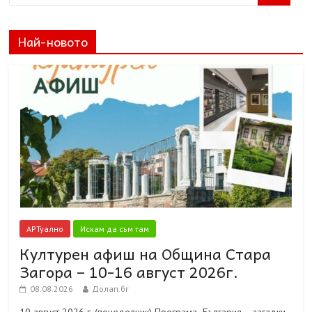
Най-новото
АРТуално
Искам да съм там
Културен афиш на Община Стара
Загора – 10-16 август 2026г.
08.08.2026
Долап.бг