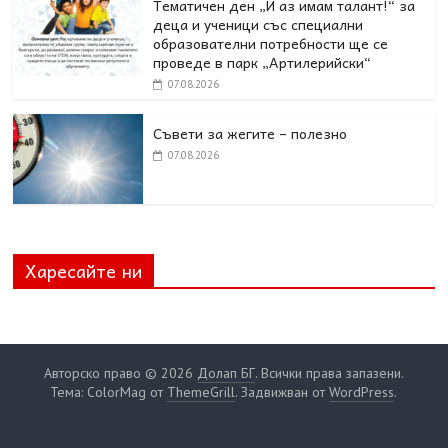
Тематичен ден „И аз имам талант!“ за
деца и ученици със специални
образователни потребности ще се
проведе в парк „Артилерийски“
07.08.2026
Съвети за жегите – полезно
07.08.2026
Харесайте ни
Авторско право © 2026
Долап БГ
. Всички права запазени.
Тема: ColorMag от
ThemeGrill
. Задвижван от
WordPress
.