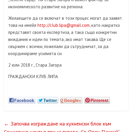
икономическото развитие на региона.
Желаещите да се включат в този процес могат да заявят
това на имейл
http://club.lipa@gmail.com,
като накратко
представят своята експертиза, а така също конкретни
виждания и идеи по темата, ако имат такава. Ще се
свържем с всички, пожелали да сътрудничат, за да
координираме усилията си.
2 юли 2018 г., Стара Загора
ГРАЖДАНСКИ КЛУБ ЛИПА
Facebook
Twitter
Google+
Pinterest
←
Започва изграждане на кухненски блок към
Социалния център при църквата „Св. Отец Паисий“