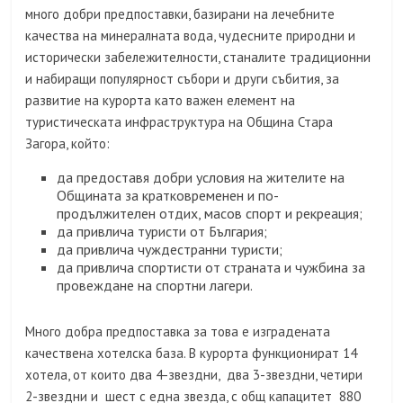
много добри предпоставки, базирани на лечебните
качества на минералната вода, чудесните природни и
исторически забележителности, станалите традиционни
и набиращи популярност събори и други събития, за
развитие на курорта като важен елемент на
туристическата инфраструктура на Община Стара
Загора, който:
да предоставя добри условия на жителите на
Общината за кратковременен и по-
продължителен отдих, масов спорт и рекреация;
да привлича туристи от България;
да привлича чуждестранни туристи;
да привлича спортисти от страната и чужбина за
провеждане на спортни лагери.
Много добра предпоставка за това е изградената
качествена хотелска база. В курорта функционират 14
хотела, от които два 4-звездни, два 3-звездни, четири
2-звездни и шест с една звезда, с общ капацитет 880