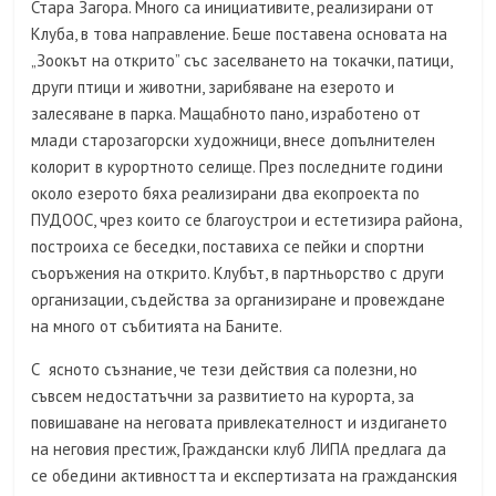
Стара Загора. Много са инициативите, реализирани от
Клуба, в това направление. Беше поставена основата на
„Зоокът на открито” със заселването на токачки, патици,
други птици и животни, зарибяване на езерото и
залесяване в парка. Мащабното пано, изработено от
млади старозагорски художници, внесе допълнителен
колорит в курортното селище. През последните години
около езерото бяха реализирани два екопроекта по
ПУДООС, чрез които се благоустрои и естетизира района,
построиха се беседки, поставиха се пейки и спортни
съоръжения на открито. Клубът, в партньорство с други
организации, съдейства за организиране и провеждане
на много от събитията на Баните.
С ясното съзнание, че тези действия са полезни, но
съвсем недостатъчни за развитието на курорта, за
повишаване на неговата привлекателност и издигането
на неговия престиж, Граждански клуб ЛИПА предлага да
се обедини активността и експертизата на гражданския