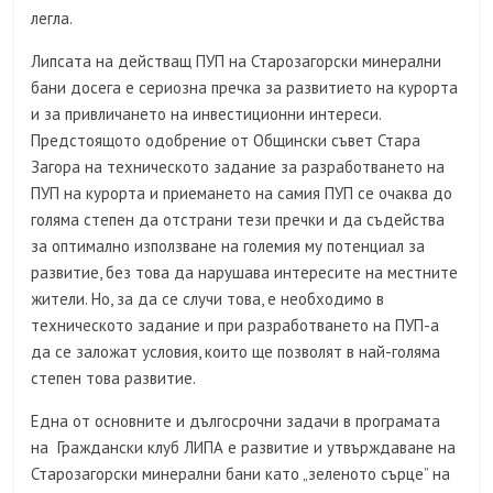
легла.
Липсата на действащ ПУП на Старозагорски минерални
бани досега е сериозна пречка за развитието на курорта
и за привличането на инвестиционни интереси.
Предстоящото одобрение от Общински съвет Стара
Загора на техническото задание за разработването на
ПУП на курорта и приемането на самия ПУП се очаква до
голяма степен да отстрани тези пречки и да съдейства
за оптимално използване на големия му потенциал за
развитие, без това да нарушава интересите на местните
жители. Но, за да се случи това, е необходимо в
техническото задание и при разработването на ПУП-а
да се заложат условия, които ще позволят в най-голяма
степен това развитие.
Една от основните и дългосрочни задачи в програмата
на Граждански клуб ЛИПА е развитие и утвърждаване на
Старозагорски минерални бани като „зеленото сърце” на