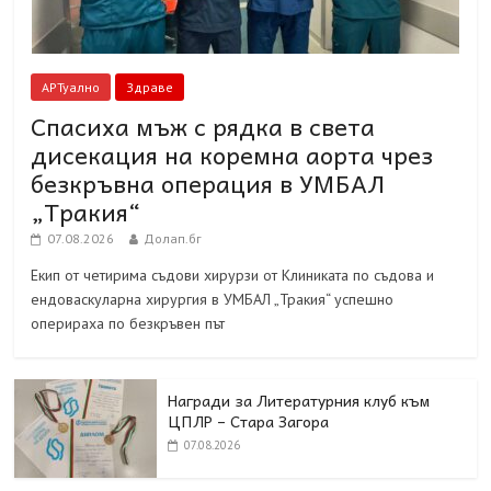
АРТуално
Здраве
Спасиха мъж с рядка в света
дисекация на коремна аорта чрез
безкръвна операция в УМБАЛ
„Тракия“
07.08.2026
Долап.бг
Екип от четирима съдови хирурзи от Клиниката по съдова и
ендоваскуларна хирургия в УМБАЛ „Тракия“ успешно
оперираха по безкръвен път
Награди за Литературния клуб към
ЦПЛР – Стара Загора
07.08.2026