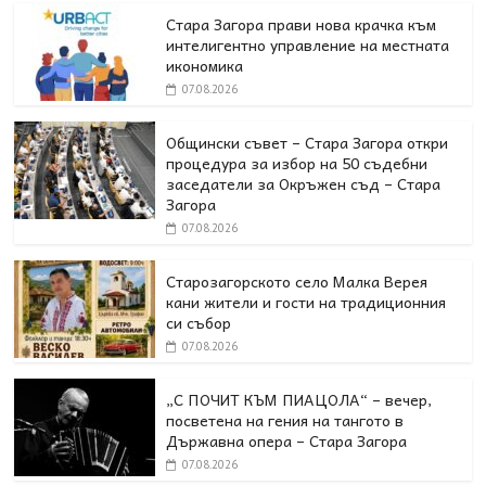
Стара Загора прави нова крачка към
интелигентно управление на местната
икономика
07.08.2026
Общински съвет – Стара Загора откри
процедура за избор на 50 съдебни
заседатели за Окръжен съд – Стара
Загора
07.08.2026
Старозагорското село Малка Верея
кани жители и гости на традиционния
си събор
07.08.2026
„С ПОЧИТ КЪМ ПИАЦОЛА“ – вечер,
посветена на гения на тангото в
Държавна опера – Стара Загора
07.08.2026