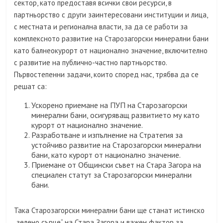
сектор, като предоставя всички свои ресурси, в
партньорство с други заинтересовани институции и лица,
с местната и регионална власти, за да се работи за
комплексното развитие на Старозагорски минерални бани
като балнеокурорт от национално значение, включително
с развитие на публично-частно партньорство.
Първостепенни задачи, които според нас, трябва да се
решат са:
Ускорено приемане на ПУП на Старозагорски
минерални бани, осигуряващ развитието му като
курорт от национално значение.
Разработване и изпълнение на Стратегия за
устойчиво развитие на Старозагорски минерални
бани, като курорт от национално значение.
Приемане от Общински съвет на Стара Загора на
специален статут за Старозагорски минерални
бани.
Така Старозагорски минерални бани ще станат истинско
„зелено сърце“ на Стара Загора и важен фактор за