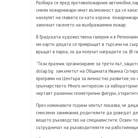
Разбира се пред противопожарния автомобил, па
смели пожарникари имат възможност да се качат
нахлупят на главата си като корона пожарникарс
започнат гасенето на въображаемия пожар.
В Градската художествена галерия и в Регионал
им карти децата се превръщат в търсачи на съкр
връщат в парка, за да получат наградите си. (В г
“Този празник организираме за трети път, защот
dolap.bg зам.кметът на Общината Иванка Сотиров
програми на Центъра за личностно развитие, но и
грънчарството. Много интересни са лаборатории
чертаят различни геометрични фигури, откритите
През изминалите години опитът показва, че децат
смислени занимания, родителите да доведат дец
вещото ръководство на специалистите. Освен то
сътрудничат на ръководителите на работилницит