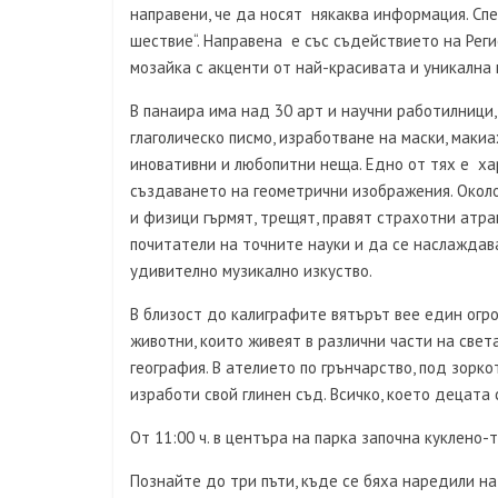
направени, че да носят някаква информация. Сп
шествие“. Направена е със съдействието на Рег
мозайка с акценти от най-красивата и уникална м
В панаира има над 30 арт и научни работилници, 
глаголическо писмо, изработване на маски, макиа
иновативни и любопитни неща. Едно от тях е ха
създаването на геометрични изображения. Около
и физици гърмят, трещят, правят страхотни атра
почитатели на точните науки и да се наслаждава
удивително музикално изкуство.
В близост до калиграфите вятърът вее един огр
животни, които живеят в различни части на света
география. В ателието по грънчарство, под зорко
изработи свой глинен съд. Всичко, което децата 
От 11:00 ч. в центъра на парка започна куклено
Познайте до три пъти, къде се бяха наредили на