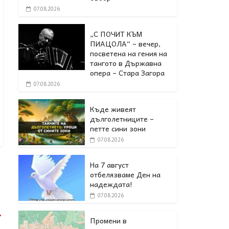
07.08.2026
„С ПОЧИТ КЪМ
ПИАЦОЛА“ – вечер,
посветена на гения на
тангото в Държавна
опера – Стара Загора
07.08.2026
Къде живеят
дълголетниците –
петте сини зони
07.08.2026
На 7 август
отбелязваме Ден на
надеждата!
07.08.2026
→
Промени в