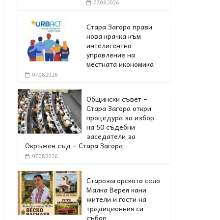
07.08.2026
Стара Загора прави
нова крачка към
интелигентно
управление на
местната икономика
07.08.2026
Общински съвет –
Стара Загора откри
процедура за избор
на 50 съдебни
заседатели за
Окръжен съд – Стара Загора
07.08.2026
Старозагорското село
Малка Верея кани
жители и гости на
традиционния си
събор