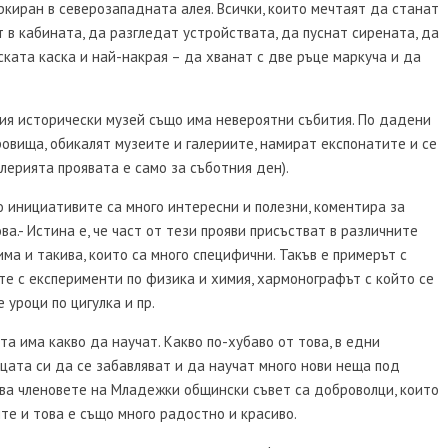
ркиран в северозападната алея. Всички, които мечтаят да станат
 в кабината, да разгледат устройствата, да пуснат сирената, да
ката каска и най-накрая – да хванат с две ръце маркуча и да
ния исторически музей също има невероятни събития. По дадени
овища, обикалят музеите и галериите, намират експонатите и се
алерията проявата е само за съботния ден).
о инициативите са много интересни и полезни, коментира за
а.- Истина е, че част от тези прояви присъстват в различните
ма и такива, които са много специфични. Такъв е примерът с
те с експерименти по физика и химия, хармонографът с който се
 уроци по цигулка и пр.
а има какво да научат. Какво по-хубаво от това, в едни
ата си да се забавляват и да научат много нови неща под
ва членовете на Младежки общински съвет са доброволци, които
е и това е също много радостно и красиво.