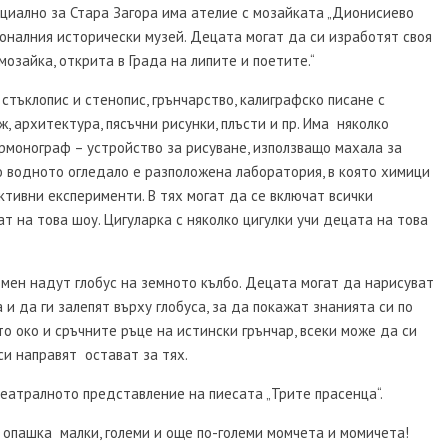
ециално за Стара Загора има ателие с мозайката „Дионисиево
ионалния исторически музей. Децата могат да си изработят своя
озайка, открита в Града на липите и поетите.“
стъклопис и стенопис, грънчарство, калиграфско писане с
ж, архитектура, пясъчни рисунки, плъсти и пр. Има няколко
рмонограф – устройство за рисуване, използващо махала за
 водното огледало е разположена лаборатория, в която химици
ктивни експерименти. В тях могат да се включат всички
т на това шоу. Цигуларка с няколко цигулки учи децата на това
омен надут глобус на земното кълбо. Децата могат да нарисуват
 и да ги залепят върху глобуса, за да покажат знанията си по
то око и сръчните ръце на истински грънчар, всеки може да си
си направят остават за тях.
-театралното представление на пиесата „Трите прасенца“.
 опашка малки, големи и още по-големи момчета и момичета!