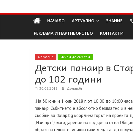
Skip
Долап
to
content
НАЧАЛО
АРТУАЛНО
ЗНАНИЕ
З
БГ
РЕКЛАМА И ПАРТНЬОРСТВО
КОНТАКТИ
култура|
изкуство|
пътешествия|
АРТуално
Искам да съм там
Детски панаир в Ста
мода|
събития|
до 102 години
кухня|
реклама|
30.06.2018
Долап.бг
минало|
„На 30 юни и 1 юли 2018 г. от 10:00 до 18:00 ча
панаир. Събитието е абсолютно безплатно и в не
съобщи за dolap.bg координаторът на проекта 
„Изи арт“, благодарение на подкрепата на Общин
образователните инициативи децата да получав