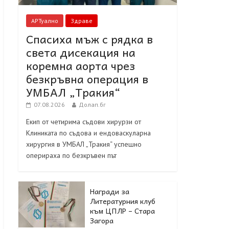
АРТуално
Здраве
Спасиха мъж с рядка в
света дисекация на
коремна аорта чрез
безкръвна операция в
УМБАЛ „Тракия“
07.08.2026
Долап.бг
Екип от четирима съдови хирурзи от
Клиниката по съдова и ендоваскуларна
хирургия в УМБАЛ „Тракия“ успешно
оперираха по безкръвен път
Награди за
Литературния клуб
към ЦПЛР – Стара
Загора