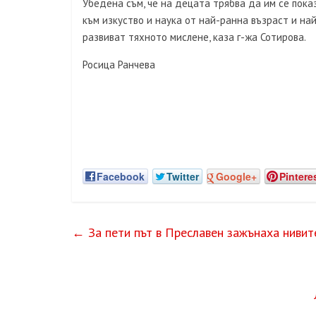
Убедена съм, че на децата трябва да им се пок
към изкуство и наука от най-ранна възраст и на
развиват тяхното мислене, каза г-жа Сотирова.
Росица Ранчева
Facebook
Twitter
Google+
Pintere
←
За пети път в Преславен зажънаха ниви