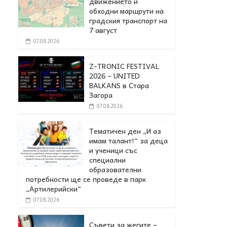
движението и
обходни маршрути на
градския транспорт на
7 август
07.08.2026
Z-TRONIC FESTIVAL
2026 – UNITED
BALKANS в Стара
Загора
07.08.2026
Тематичен ден „И аз
имам талант!“ за деца
и ученици със
специални
образователни
потребности ще се проведе в парк
„Артилерийски“
07.08.2026
Съвети за жегите –