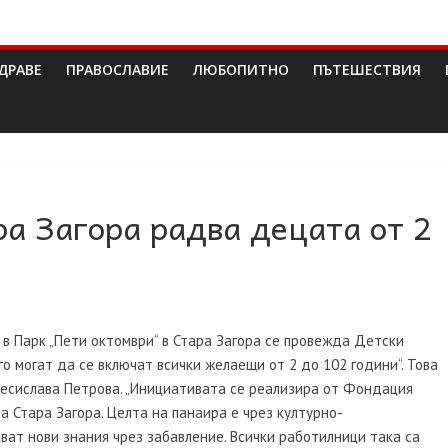
ДРАВЕ
ПРАВОСЛАВИЕ
ЛЮБОПИТНО
ПЪТЕШЕСТВИЯ
ра Загора радва децата от 2
са в Парк „Пети октомври“ в Стара Загора се провежда Детски
го могат да се включат всички желаещи от 2 до 102 години“. Това
Десислава Петрова. „Инициативата се реализира от Фондация
а Стара Загора. Целта на панаира е чрез културно-
ат нови знания чрез забавление. Всички работилници така са