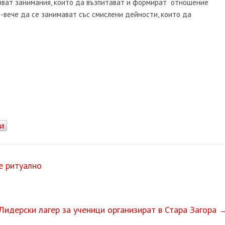
азват занимания, които да възпитават и формират отношение
й-вече да се занимават със смислени дейности, които да
st
те ритуално
Лидерски лагер за ученици организират в Стара Загора