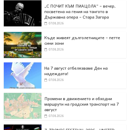
„С ПОЧИТ КЪМ ПИАЦОЛА“ – вечер,
посветена на гения на тангото в
Държавна опера – Стара Загора
07.08.2026
Къде живеят дълголетниците – петте
сини зони
07.08.2026
На 7 август отбелязваме Ден на
надеждата!
07.08.2026
Промени в движението и обходни
маршрути на градския транспорт на 7
август
07.08.2026