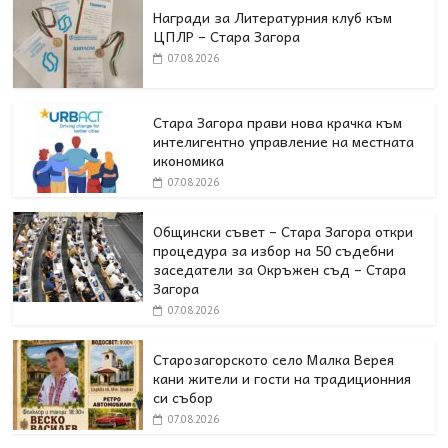
Награди за Литературния клуб към
ЦПЛР – Стара Загора
07.08.2026
Стара Загора прави нова крачка към
интелигентно управление на местната
икономика
07.08.2026
Общински съвет – Стара Загора откри
процедура за избор на 50 съдебни
заседатели за Окръжен съд – Стара
Загора
07.08.2026
Старозагорското село Малка Верея
кани жители и гости на традиционния
си събор
07.08.2026