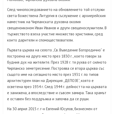
След чинопоследованието на обновлението той отслужи
света божествена Литургия в съслужение с архиерейския
наместник на Чирпанската духовна околия
свещеноиконом Иван Иванов и други свещенослужители. В
тържеството взеха участие множество християни, сред
които дарители и спомоществователи.
Първата църква на селото „Св. Въведение Богородично“ е
построена на друго място през 1830 г., което говори за
будния дух на жителите. През 1928 г. тя рухва от силното
Чирпанско земетресение. Построява се втора църква със
същото име на сегашното място през 1931 г. по типов
архитектурен план на Дирекция „ДЕПОЗЕ“, която е
осветена през 1934 г. След 1944 г. дейността на църквата
е занижена, а впоследствие и съвсем замира. Така храмът
е оставен без поддръжка и започва да се руши.
На 30 април 2015 г. г-н Евгений Юсупов, бизнесмен от