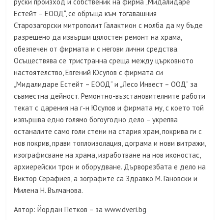
руски произход и собственик на фирма „Мидалидаре
Естейт – ЕООД“, се обръща към тогавашния
Старозагорски митрополит Галактион с молба да му бъде
разрешено да извърши цялостен ремонт на храма,
обезпечен от фирмата и с негови лични средства.
Осъществява се тристранна среща между църковното
настоятелство, Евгений Юсупов с фирмата си
„Мидалидаре Естейт – ЕООД“ и „Лесо Инвест – ООД“ за
съвместна дейност. Ремонтно-възстановителните работи
текат с дарения на г-н Юсупов и фирмата му, с което той
извършва едно голямо богоугодно дело – укрепва
останалите само голи стени на стария храм, покрива ги с
нов покрив, прави топлоизолация, дограма и нови витражи,
изографисване на храма, изработване на нов иконостас,
архиерейски трон и оборудване. Дърворезбата е дело на
Виктор Серафиев, а зографите са Здравко М. Гановски и
Милена Н. Вълчанова.
Автор: Йордан Петков – за www.dveri.bg