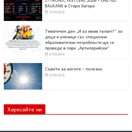
Z-TRONIC FESTIVAL 2026 – UNITED
BALKANS в Стара Загора
07.08.2026
Тематичен ден „И аз имам талант!“ за
деца и ученици със специални
образователни потребности ще се
проведе в парк „Артилерийски“
07.08.2026
Съвети за жегите – полезно
07.08.2026
Харесайте ни