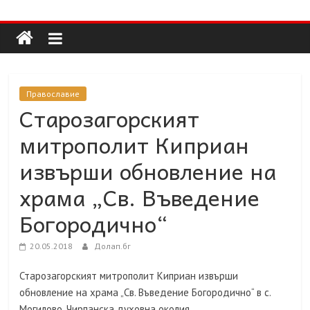
Долап
Skip
to
content
БГ
култура|
Православие
изкуство|
Старозагорският
пътешествия|
митрополит Киприан
мода|
събития|
извърши обновление на
кухня|
храма „Св. Въведение
реклама|
минало|
Богородично“
20.05.2018
Долап.бг
Старозагорският митрополит Киприан извърши
обновление на храма „Св. Въведение Богородично“ в с.
Могилово, Чирпанска духовна околия.