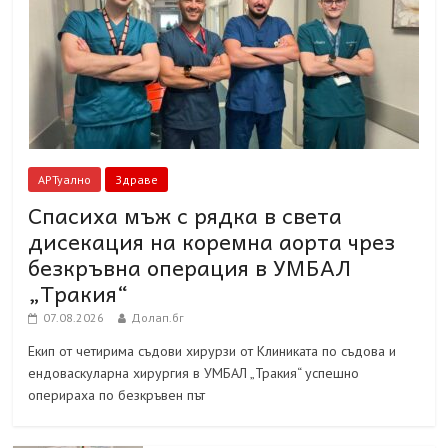
АРТуално
Здраве
Спасиха мъж с рядка в света
дисекация на коремна аорта чрез
безкръвна операция в УМБАЛ
„Тракия“
07.08.2026
Долап.бг
Екип от четирима съдови хирурзи от Клиниката по съдова и
ендоваскуларна хирургия в УМБАЛ „Тракия“ успешно
оперираха по безкръвен път