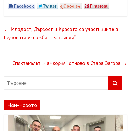
Facebook
Twitter
Google+
Pinterest
←
Младост, Дързост и Красота са участниците в
Груповата изложба „Състояния“
Спектакълът „Чамкория“ отново в Стара Загора
→
Най-новото