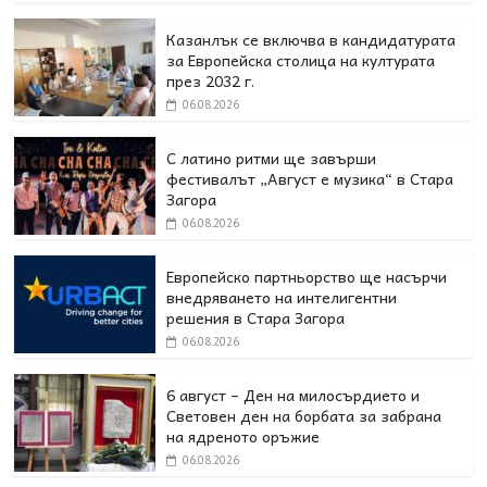
Казанлък се включва в кандидатурата
за Европейска столица на културата
през 2032 г.
06.08.2026
С латино ритми ще завърши
фестивалът „Август е музика“ в Стара
Загора
06.08.2026
Европейско партньорство ще насърчи
внедряването на интелигентни
решения в Стара Загора
06.08.2026
6 август – Ден на милосърдието и
Световен ден на борбата за забрана
на ядреното оръжие
06.08.2026