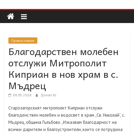
Долап
Skip
to
content
БГ
култура|
Православие
изкуство|
Благодарствен молебен
пътешествия|
отслужи Митрополит
мода|
събития|
Киприан в нов храм в с.
кухня|
Мъдрец
реклама|
минало|
09.05.2018
Долап.бг
Старозагорският митрополит Киприан отслужи
благоденствен молебен и водосвет в храм „Св. Николай“, с.
Мъдрец, община Гълъбово. „Изказвам благодарност на
всички дарители и благоустроители, които се потрудиха