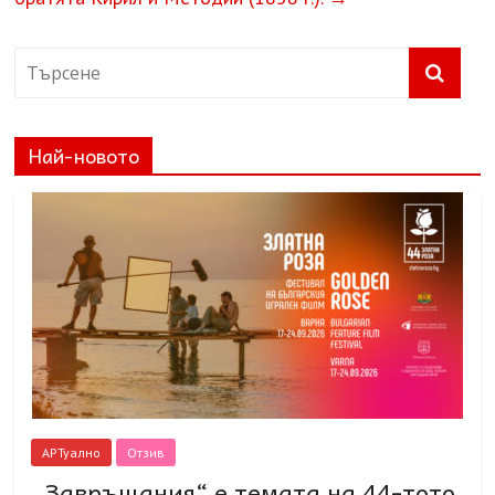
Най-новото
АРТуално
Отзив
„Завръщания“ е темата на 44-тото