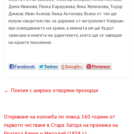
Дима Иванова, Пенка Караджова, Янка Желязкова, Тодор
Динков, Иван Асенов, Гинка Антонова. Всеки от тях ще
получи свидетелство за дарение от митрополит Киприан
при освещаването на храма, а имената им ще бъдат
записани в книгата на дарителите, която ще се завещае
на идните поколения.
Facebook
Twitter
Google+
Pinterest
←
Поезия с широко отворени прозорци
Откриване на изложба по повод 160 години от
първото честване в Стара Загора на празника на
братята Кирил и Методий (1858 г.).
→