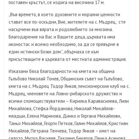
поставен кръстът, се издига на височина 17 м.
„Във времето, в което духовните и морални ценности
стават все по-оскъдни, Вие, жителите на с. Мъдрец, сте
насърчени във вярата и родолюбието за мнозина.
Благодарение на Вас и Вашите деца, църквата има
иконостас и всичко необходимо, за да се превърне в
един истински Божи дом.“, обърнаха се към
присъстващите в църквата от местната администрация.
Изказани бяха благодарности на кмета на община
Гълъбово Николай Тонев, Общинския съвет на Гълъбово,
кмета на с. Мъдрец Тодор Янков, пенсионерския клуб на с.
Мъдрец, членовете на Ловно-рибарското дружество и
всички спомоществуватели – Кирилка Каравасилева, Лили
Михайлова, Стефка Йорданова, Николай Михайлов-
младши, Елена Маринова, Динко и Гергана Михайлови,
Таньо Михайлов, Георги Петков, Галин Михайлов, Кристиян
Михайлов, Петрана Тенчева, Тодор Янков – кмет на
селото, Митко Василев, Тихомир Бекяров, Пенка Асенова,