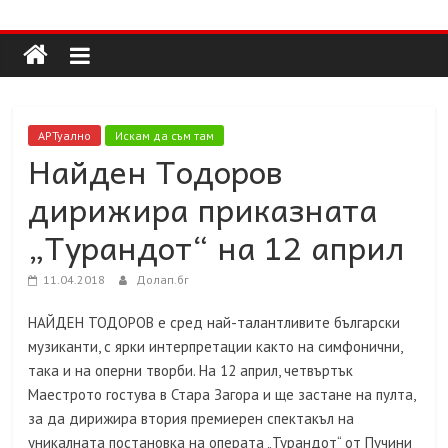
Долап
Skip
to
content
БГ
култура|
АРТуално
Искам да съм там
изкуство|
Найден Тодоров
пътешествия|
дирижира приказната
мода|
събития|
„Турандот“ на 12 април
кухня|
реклама|
11.04.2018
Долап.бг
минало|
НАЙДЕН ТОДОРОВ е сред най-талантливите български
музиканти, с ярки интерпретации както на симфонични,
така и на оперни творби. На 12 април, четвъртък
Маестрото гостува в Стара Загора и ще застане на пулта,
за да дирижира втория премиерен спектакъл на
уникалната постановка на операта „Турандот“ от Пучини