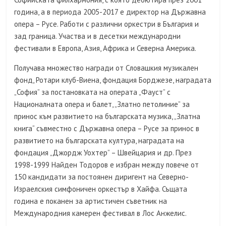
година, а в периода 2005-2017 е директор на Държавна
опера – Русе. Работи с различни оркестри в България и
зад граница. Участва и в десетки международни
фестивали в Европа, Азия, Африка и Северна Америка.
Получава множество награди от Словашкия музикален
фонд, Ротари клуб-Виена, фондация Борджезе, наградата
„София” за постановката на операта „Фауст” с
Националната опера и балет, „Златно петолиние” за
принос към развитието на българската музика, „Златна
книга“ съвместно с Държавна опера – Русе за принос в
развитието на българската култура, наградата на
фондация „Джордж Уохтер” – Швейцария и др. През
1998-1999 Найден Тодоров е избран между повече от
150 кандидати за постоянен диригент на Северно-
Израелския симфоничен оркестър в Хайфа. Същата
година е поканен за артистичен съветник на
Международния камерен фестивал в Лос Анжелис.