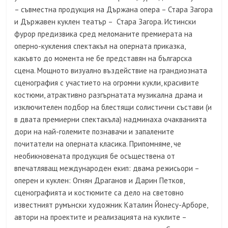
– съвместна продукция на Държана опера – Стара Загора
и Държавен куклен театър – Стара Загора. Истински
фурор предизвика сред меломаните премиерата на
оперно-кукления спектакъл на оперната приказка,
какъвто до момента не бе представян на българска
сцена. Мощното визуално въздействие на грандиозната
сценография с участието на огромни кукли, красивите
костюми, атрактивно разгърнатата музикална драма и
изключителен подбор на блестящи солистични състави (и
в двата премиерни спектакъла) надминаха очакванията
дори на най-големите познавачи и запалените
почитатели на оперната класика. Припомняме, че
необикновената продукция бе осъществена от
впечатляващ международен екип: двама режисьори –
оперен и куклен: Огнян Драганов и Дарин Петков,
сценографията и костюмите са дело на световно
известният румънски художник Каталин Йонесу-Арборе,
автори на проектите и реализацията на куклите –