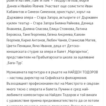
ролите на Пинг, Панг и Понг – Теодор Петков, Георги
Динев и Ивайло Йовчев. Участват още солистите Иван
Кабамитов и Симеон Симеонов, оркестърът, хорът на
Държавна опера – Стара Загора, актьорите от Държавен
куклен театър – Стара Загора Биляна Райнова, Деница
Янакиева, Диляна Спасова, Елица Стоянова, Латина
Беровска, Таня Георгиева, Гагяна Ансреева, Калоян
Георгиев, Кирил Антонов, Любен Чанев, Станислав Матев,
Цвети Пеняшки, Янчо Иванов, деца от Детско-
юношеската студия за опера и балет „Маргаритки“,
представители на Прабългарската школа за оцеляване
„Бага-Тур“.
Музикалната партитура е в ръцете на НАЙДЕН ТОДОРОВ
– настоящ директор на Софийската филхармония.
Възходящият професионален път на Маестрото е свързан
много тясно с операта и балета. Пучини е сред най-
любимите композитори на Найден Тодоров и той винаги
с удоволствие приема предизвикателството да се потопи