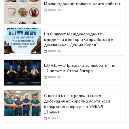
Малки здравни трикове, които работят
08.08.2026
На 8 август Международният
младежки център в Стара Загора е
домакин на „Ден на Корея“
08.08.2026
L.O.V.E. — „Приказка за любовта“ на
12 август в Стара Загора
08.08.2026
Спасиха мъж с рядка в света
дисекация на коремна аорта чрез
безкръвна операция в УМБАЛ
„Тракия“
07.08.2026