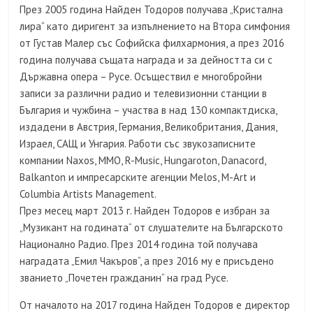
През 2005 година Найден Тодоров получава „Кристална
лира“ като диригент за изпълнението на Втора симфония
от Густав Малер със Софийска филхармония, а през 2016
година получава същата награда и за дейността си с
Държавна опера – Русе. Осъществил е многобройни
записи за различни радио и телевизионни станции в
България и чужбина – участва в над 130 компактдиска,
издадени в Австрия, Германия, Великобритания, Дания,
Израел, САЩ и Унгария. Работи със звукозаписните
компании Naxos, MMO, R-Music, Hungaroton, Danacord,
Balkanton и импресарските агенции Melos, M-Art и
Columbia Artists Management.
През месец март 2013 г. Найден Тодоров е избран за
„Музикант на годината“ от слушателите на Българското
Национално Радио. През 2014 година той получава
наградата „Емил Чакъров“, а през 2016 му е присъдено
званието „Почетен гражданин“ на град Русе.
От началото на 2017 година Найден Тодоров е директор