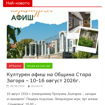
Най-новото
АРТуално
Искам да съм там
Културен афиш на Община Стара
Загора – 10-16 август 2026г.
08.08.2026
Долап.бг
10 август 2026 г. (понеделник) Програма „България – загадки
от вековете”: Пещери подслони; Литературни игри; Арт ателие
„Сръчковци”. 10.00 –