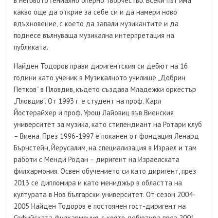
в неговото гениално оперно творчество. Всеки път има
какво още да открие за себе си и да намери ново
вдъхновение, с което да запали музикантите и да
поднесе вълнуваща музикална интерпретация на
публиката.
Найден Тодоров прави диригентския си дебют на 16
години като ученик в Музикалното училище „Добрин
Петков” в Пловдив, където създава Младежки оркестър
„Пловдив”. От 1993 г. е студент на проф. Карл
Йостерайхер и проф. Урош Лайовиц във Виенския
университет за музика, като стипендиант на Ротари клуб
– Виена. През 1996-1997 е поканен от фондация Ленард
Бърнстейн, Йерусалим, на специализация в Израел и там
работи с Менди Родан – диригент на Израелската
филхармония. Освен обучението си като диригент, през
2013 се дипломира и като мениджър в областта на
културата в Нов български университет. От сезон 2004-
2005 Найден Тодоров е постоянен гост-диригент на
Софийската филхармония, с която дебютира през 2001