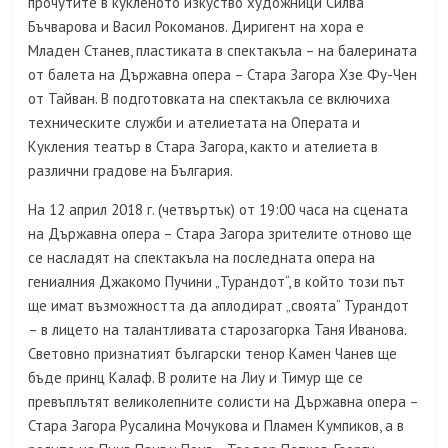
прочутите в кукленото изкуство художници Силва
Бъчварова и Васил Рокоманов. Диригент на хора е
Младен Станев, пластиката в спектакъла – на балерината
от балета на Държавна опера – Стара Загора Хзе Фу-Чен
от Тайван. В подготовката на спектакъла се включиха
техническите служби и ателиетата на Операта и
Кукления театър в Стара Загора, както и ателиета в
различни градове на България.
На 12 април 2018 г. (четвъртък) от 19:00 часа на сцената
на Държавна опера – Стара Загора зрителите отново ще
се насладят на спектакъла на последната опера на
гениалния Джакомо Пучини „Турандот“, в който този път
ще имат възможността да аплодират „своята“ Турандот
– в лицето на талантливата старозагорка Таня Иванова.
Световно признатият български тенор Камен Чанев ще
бъде принц Калаф. В ролите на Лиу и Тимур ще се
превъплътят великолепните солисти на Държавна опера –
Стара Загора Русалина Мочукова и Пламен Кумпиков, а в