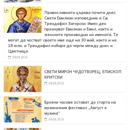
Православната църква почита днес
Свети Емилиан изповедник и Св.
Трендафил Загорски. Имен ден
празнуват Емилиан и Емил, както и
женските производни на имената. Те
могат да честват своето име още на 30 май, както и на
18 юли, а Трендафил избира да черпи между днес и
Цветница.
08.08.2026
СВЕТИ МИРОН ЧУДОТВОРЕЦ, ЕПИСКОП
КРИТСКИ
08.08.2026
Броени часове остават до старта на
музикалния фестивал „Август е
музика“
08.08.2026