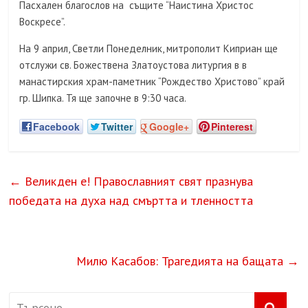
Пасхален благослов на същите “Наистина Христос
Воскресе”.
На 9 април, Светли Понеделник, митрополит Киприан ще
отслужи св. Божествена Златоустова литургия в в
манастирския храм-паметник “Рождество Христово” край
гр. Шипка. Тя ще започне в 9:30 часа.
Facebook
Twitter
Google+
Pinterest
←
Великден е! Православният свят празнува
победата на духа над смъртта и тленността
Милю Касабов: Трагедията на бащата
→