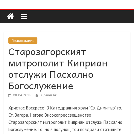
Долап
Skip
to
content
БГ
култура|
Православие
изкуство|
Старозагорският
пътешествия|
митрополит Киприан
мода|
събития|
отслужи Пасхално
кухня|
Богослужение
реклама|
минало|
08.04.2018
Долап.бг
Христос Воскресе! В Катедралния храм “Св. Димитър“ гр.
Ст. Загора, Негово Високопреосвещенство
Старозагорският митрополит Киприан отслужи Пасхално
Богослужение. Точно в полунощ той поздрави стотиците