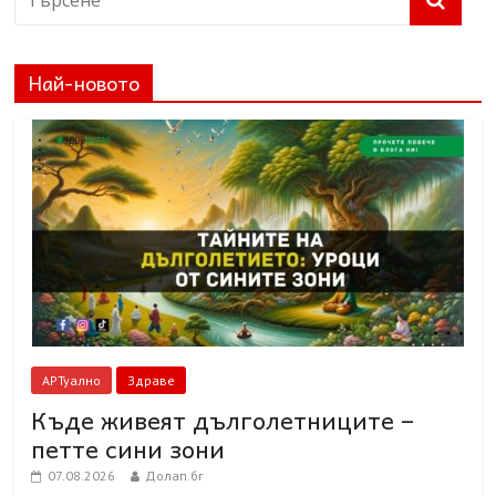
Най-новото
АРТуално
Здраве
Къде живеят дълголетниците –
петте сини зони
07.08.2026
Долап.бг