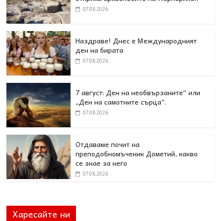
07.08.2026
Наздраве! Днес е Международният
ден на бирата
07.08.2026
7 август: Ден на необвързаните“ или
„Ден на самотните сърца“.
07.08.2026
Отдаваме почит на
преподобномъченик Дометий, какво
се знае за него
07.08.2026
Харесайте ни