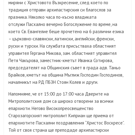
миряни с Христовото Възкресение, след което по
традиция отправи архипастирския си благослов за
празника. Няколко часа по-късно владиката
отслужи Пасхално вечерно Богослужение по време, на
което Св. Евангелие беше прочетено на 6 различни езика
– църковно-славянски, латински, английски, френски,
руски и турски. На службата присъстваха областният
управител Гергана Микова, зам. областният управител
Петя Чакърова, заместник-кметът Иванка Сотирова,
председателят на Общинския съвет в града адв. Таньо
Брайков, кметът на община Мъглиж Господин Господинов,
началникът на РД ПБЗН Стоян Колев и други.
Напомняме, че от 15:00 до 17:00 часа Дверите на
Митрополитския дом са широко отворени за всички
епархиоти. Негово Високопреосвещенство
Старозагорският митрополит Kиприан ще приема от
епархиотите Пасхални поздравления “Христос Воскресе”.
Той от своя страна ще преподаде архипастирски