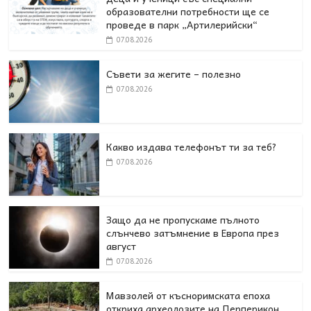
образователни потребности ще се
проведе в парк „Артилерийски“
07.08.2026
Съвети за жегите – полезно
07.08.2026
Какво издава телефонът ти за теб?
07.08.2026
Защо да не пропускаме пълното
слънчево затъмнение в Европа през
август
07.08.2026
Мавзолей от късноримската епоха
откриха археолозите на Перперикон