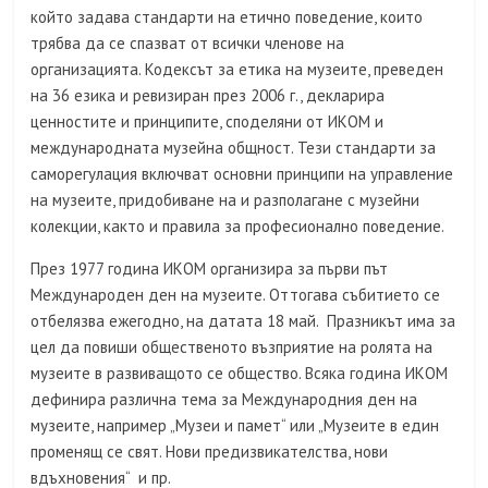
който задава стандарти на етично поведение, които
трябва да се спазват от всички членове на
организацията. Кодексът за етика на музеите, преведен
на 36 езика и ревизиран през 2006 г., декларира
ценностите и принципите, споделяни от ИКОМ и
международната музейна общност. Тези стандарти за
саморегулация включват основни принципи на управление
на музеите, придобиване на и разполагане с музейни
колекции, както и правила за професионално поведение.
През 1977 година ИКОМ организира за първи път
Международен ден на музеите. Оттогава събитието се
отбелязва ежегодно, на датата 18 май. Празникът има за
цел да повиши общественото възприятие на ролята на
музеите в развиващото се общество. Всяка година ИКОМ
дефинира различна тема за Международния ден на
музеите, например „Музеи и памет“ или „Музеите в един
променящ се свят. Нови предизвикателства, нови
вдъхновения“ и пр.