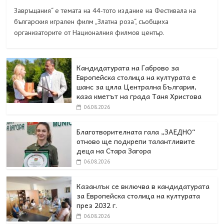
Завръщания“ е темата на 44-тото издание на Фестивала на
българския игрален филм „Златна роза“, съобщиха
организаторите от Националния филмов център.
Кандидатурата на Габрово за
Европейска столица на културата е
шанс за цяла Централна България,
каза кметът на града Таня Христова
06.08.2026
Благотворителната гала „ЗАЕДНО“
отново ще подкрепи талантливите
деца на Стара Загора
06.08.2026
Казанлък се включва в кандидатурата
за Европейска столица на културата
през 2032 г.
06.08.2026