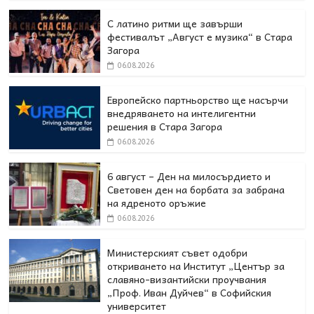
С латино ритми ще завърши
фестивалът „Август е музика“ в Стара
Загора
06.08.2026
Европейско партньорство ще насърчи
внедряването на интелигентни
решения в Стара Загора
06.08.2026
6 август – Ден на милосърдието и
Световен ден на борбата за забрана
на ядреното оръжие
06.08.2026
Министерският съвет одобри
откриването на Институт „Център за
славяно-византийски проучвания
„Проф. Иван Дуйчев“ в Софийския
университет