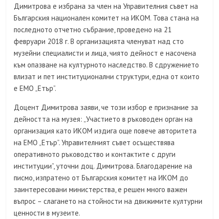
Димитрова е избрана за член на Управителния съвет на
Българския национален комитет на ИКОМ. Това стана на
последното отчетно събрание, проведено на 21
февруари 2018 г. В организацията членуват над сто
музейни специалисти и лица, чиято дейност е насочена
към опазване на културното наследство. В сдружението
влизат и пет институционални структури, една от които
е ЕМО „Етър”.
Доцент Димитрова заяви, че този избор е признание за
дейността на музея: „Участието в ръководен орган на
организация като ИКОМ издига още повече авторитета
на ЕМО „Етър”. Управителният съвет осъществява
оперативното ръководство и контактите с други
институции”, уточни доц. Димитрова. Благодарение на
писмо, изпратено от Българския комитет на ИКОМ до
заинтересовани министерства, е решен много важен
въпрос – слагането на стойности на движимите културни
ценности в музеите.