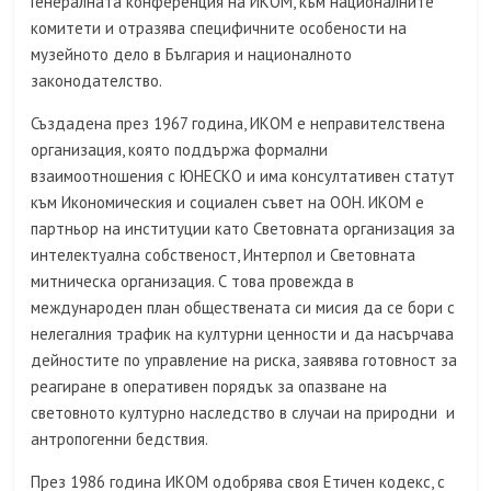
Генералната конференция на ИКОМ, към националните
комитети и отразява специфичните особености на
музейното дело в България и националното
законодателство.
Създадена през 1967 година, ИКОМ е неправителствена
организация, която поддържа формални
взаимоотношения с ЮНЕСКО и има консултативен статут
към Икономическия и социален съвет на ООН. ИКОМ е
партньор на институции като Световната организация за
интелектуална собственост, Интерпол и Световната
митническа организация. С това провежда в
международен план обществената си мисия да се бори с
нелегалния трафик на културни ценности и да насърчава
дейностите по управление на риска, заявява готовност за
реагиране в оперативен порядък за опазване на
световното културно наследство в случаи на природни и
антропогенни бедствия.
През 1986 година ИКОМ одобрява своя Етичен кодекс, с