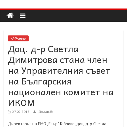
Долап
Skip
to
content
БГ
култура|
АРТуално
изкуство|
Доц. д-р Светла
пътешествия|
Димитрова стана член
мода|
събития|
на Управителния съвет
кухня|
на Българския
реклама|
минало|
национален комитет на
ИКОМ
27.02.2018
Долап.бг
Директорът на ЕМО „Етър”, Габрово, доц. д-р Светла