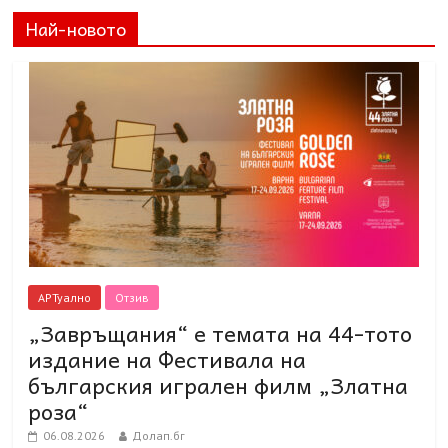
Най-новото
АРТуално
Отзив
„Завръщания“ е темата на 44-тото
издание на Фестивала на
българския игрален филм „Златна
роза“
06.08.2026
Долап.бг