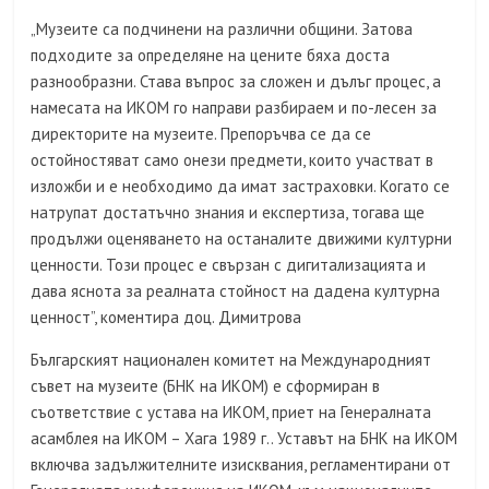
„Музеите са подчинени на различни общини. Затова
подходите за определяне на цените бяха доста
разнообразни. Става въпрос за сложен и дълъг процес, а
намесата на ИКОМ го направи разбираем и по-лесен за
директорите на музеите. Препоръчва се да се
остойностяват само онези предмети, които участват в
изложби и е необходимо да имат застраховки. Когато се
натрупат достатъчно знания и експертиза, тогава ще
продължи оценяването на останалите движими културни
ценности. Този процес е свързан с дигитализацията и
дава яснота за реалната стойност на дадена културна
ценност”, коментира доц. Димитрова
Българският национален комитет на Международният
съвет на музеите (БНК на ИКОМ) е сформиран в
съответствие с устава на ИКОМ, приет на Генералната
асамблея на ИКОМ – Хага 1989 г.. Уставът на БНК на ИКОМ
включва задължителните изисквания, регламентирани от