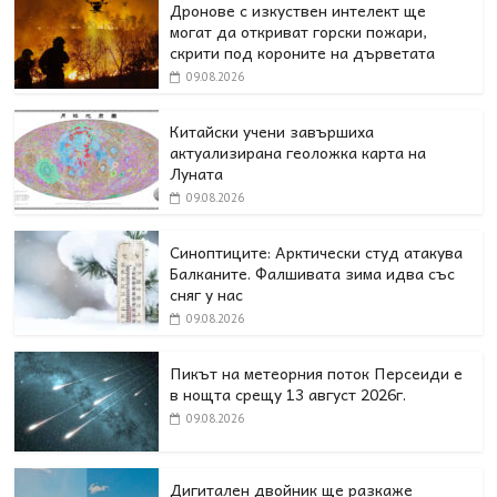
Дронове с изкуствен интелект ще
могат да откриват горски пожари,
скрити под короните на дърветата
09.08.2026
Китайски учени завършиха
актуализирана геоложка карта на
Луната
09.08.2026
Синоптиците: Арктически студ атакува
Балканите. Фалшивата зима идва със
сняг у нас
09.08.2026
Пикът на метеорния поток Персеиди е
в нощта срещу 13 август 2026г.
09.08.2026
Дигитален двойник ще разкаже