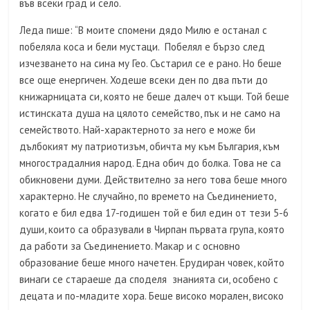
във всеки град и село.
Леда пише: “В моите спомени дядо Милю е останал с
побеляла коса и бели мустаци. Побелял е бързо след
изчезването на сина му Гео. Състарил се е рано. Но беше
все още енергичен. Ходеше всеки ден по два пъти до
книжарницата си, която не беше далеч от къщи. Той беше
истинската душа на цялото семейство, пък и не само на
семейството. Най-характерното за него е може би
дълбокият му патриотизъм, обичта му към България, към
многострадалния народ. Една обич до болка. Това не са
обикновени думи. Действително за него това беше много
характерно. Не случайно, по времето на Съединението,
когато е бил едва 17-годишен той е бил един от тези 5-6
души, които са образували в Чирпан първата група, която
да работи за Съединението. Макар и с основно
образование беше много начетен. Ерудиран човек, който
винаги се стараеше да споделя знанията си, особено с
децата и по-младите хора. Беше високо морален, високо