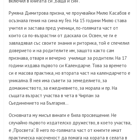
включил в книгата си „Баща и син“.
Румяна Димитрова призна, че проучвайки Милю Касабов е
осъзнала гения на сина му Гео. На 15 години Милю става
учител и застава пред ученици, по-голямата част от
които са по-възрастни от даскала си. Освен, че ги е
завладявал със своите знания и риторика, той е спечелил
доверието и на родителите им, защото както сам
признава, отваря и вечерно училище за родители. На 17
години издава първото си Календарче. Това за времето
си е масова практика, но втората част на календарчето е
уникална. В нея има съвети за земеделието, за
домакинството, за ежедневието, за морала и пр. На
същата възраст участва в чета в Чирпан за
Съединението на България…
Основната му мисъл винаги е била просвещение. Не
случайно първото издателско дружество, в което участва,
е „Просвета“. В него по-голямата част от книгите имат
практическа насоченост да помага на хората в селата в