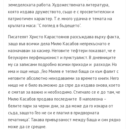
земеделската работа. Художествената литература,
която издава дружеството, също е с просветителски и
патриотичен характер. Т.е. много удачна е темата на
кръглата маса: “С поглед в бъдещето“.
Писателят Христо Карастоянов разсъждава върху факта,
защо във всички дела Милю Касабов непрекъснато е
назначаван за касиер. Неговите тефтери показват, че е
безукорен перфекционист и пунктуалист. В дневниците
му са записани подробно всички приходи и разходи. Но
има и още нещо. „Гео Милев е теглил баща си към фалит с
неговите абсолютно неиздаваеми за времето книги. Него
нищо не е било възможно да спре да издава онова, което
е смятал за важно и необходимо. Стигнало се е до там, че
Милю Касабов продава последните 8 наполеона –
белите пари за черни дни, за да може да го изкара от
съда, защото Гео не си е платил в придворната
печатница“. Такава привързаност между баща и син рядко
може да се срещне.