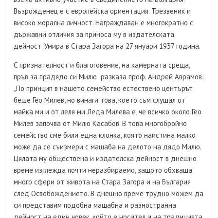
Възрожденец е с европейска ориентация. Трезвеник и
високо морална личност. Награждаван е многократно с
държавни отличия за приноса му в издателската
дейност. Умира в Стара Загора на 27 януари 1937 година.
С признателност и благоговение, на камерната среща,
пръв за прадядо си Милю разказа проф. Андрей Аврамов:
„По принцип в нашето семейство естествено центърът
беше Гео Милев, но винаги това, което съм слушал от
майка ми и от леля ми Леда Милева е, че всичко около Гео
Милев започва от Милю Касабов. В това многобройно
семейство сме били една клонка, която наистина малко
може да се съизмери с мащаба на делото на дядо Милю.
Цялата му обществена и издателска дейност в днешно
време изглежда почти неразбираемо, защото обхваща
много сфери от живота на Стара Загора и на България
след Освобождението. В днешно време трудно можем да
си представим подобна мащабна и разностранна
дейност на един човек, който е носител и на традицията,