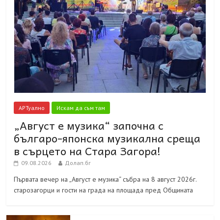
АРТуално
Искам да съм там
„Август е музика“ започна с
българо-японска музикална среща
в сърцето на Стара Загора!
09.08.2026
Долап.бг
Първата вечер на „Август е музика“ събра на 8 август 2026г.
старозагорци и гости на града на площада пред Общината