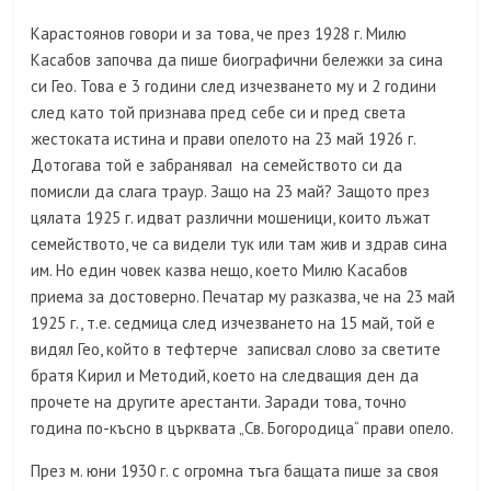
Карастоянов говори и за това, че през 1928 г. Милю
Касабов започва да пише биографични бележки за сина
си Гео. Това е 3 години след изчезването му и 2 години
след като той признава пред себе си и пред света
жестоката истина и прави опелото на 23 май 1926 г.
Дотогава той е забранявал на семейството си да
помисли да слага траур. Защо на 23 май? Защото през
цялата 1925 г. идват различни мошеници, които лъжат
семейството, че са видели тук или там жив и здрав сина
им. Но един човек казва нещо, което Милю Касабов
приема за достоверно. Печатар му разказва, че на 23 май
1925 г., т.е. седмица след изчезването на 15 май, той е
видял Гео, който в тефтерче записвал слово за светите
братя Кирил и Методий, което на следващия ден да
прочете на другите арестанти. Заради това, точно
година по-късно в църквата „Св. Богородица“ прави опело.
През м. юни 1930 г. с огромна тъга бащата пише за своя