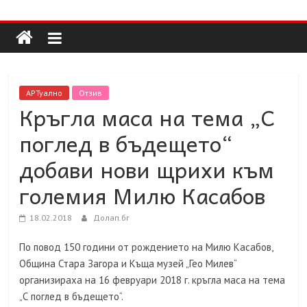
Долап
Skip
to
content
БГ
култура|
АРТуално
Отзив
изкуство|
Кръгла маса на тема „С
пътешествия|
поглед в бъдещето“
мода|
събития|
добави нови щрихи към
кухня|
големия Милю Касабов
реклама|
минало|
18.02.2018
Долап.бг
По повод 150 години от рождението на Милю Касабов,
Община Стара Загора и Къща музей „Гео Милев“
организираха на 16 февруари 2018 г. кръгла маса на тема
„С поглед в бъдещето“.