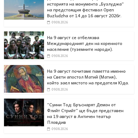
историята на монумента „Бузлуджа“
на предстоящия фестивал Open
Buzludzha от 14 до 16 август 2026г.
09.08.2026
На 9 август се отбелязва
Международният ден на коренното
население (туземните народи).
09.08.2026
На 9 август почитаме паметта именно
на Свети апостол Матий (Матия),
който заел мястото на предателя Юда.
09.08.2026
“Суини Тод: Бръснарят Демон от
Флийт Стрийт” ще бъде представен
на 19 август в Античен театър
Пловдив
09.08.2026