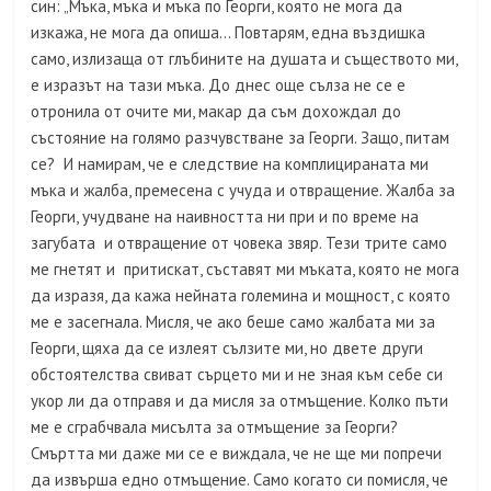
син: „Мъка, мъка и мъка по Георги, която не мога да
изкажа, не мога да опиша… Повтарям, една въздишка
само, излизаща от глъбините на душата и съществото ми,
е изразът на тази мъка. До днес още сълза не се е
отронила от очите ми, макар да съм дохождал до
състояние на голямо разчувстване за Георги. Защо, питам
се? И намирам, че е следствие на комплицираната ми
мъка и жалба, премесена с учуда и отвращение. Жалба за
Георги, учудване на наивността ни при и по време на
загубата и отвращение от човека звяр. Тези трите само
ме гнетят и притискат, съставят ми мъката, която не мога
да изразя, да кажа нейната големина и мощност, с която
ме е засегнала. Мисля, че ако беше само жалбата ми за
Георги, щяха да се излеят сълзите ми, но двете други
обстоятелства свиват сърцето ми и не зная към себе си
укор ли да отправя и да мисля за отмъщение. Колко пъти
ме е сграбчвала мисълта за отмъщение за Георги?
Смъртта ми даже ми се е виждала, че не ще ми попречи
да извърша едно отмъщение. Само когато си помисля, че