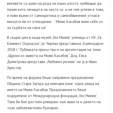
вековете са дали на рода ни един, когото трябваше да
пазим като зеницата на окото си и не сме успели в това,
и нови вълни от самокритика и самообвинение, отнася
мисълта ми от отмъщение…“ Милю Касабов вини себе си
за съдбата на сина си!
В същия ден в къща музей „Гео Милев“ ученици от НУ „Св.
Климент Охридски“, гр. Чирпан представиха „Календарче
2018 г.“ Публиката присъства и на презентация на тема
„Щрихи из живота на Милю Касабов“. Доц. Елка
Димитрова представи „Любовен речник“ на д-р Иван
Христов.
По време на форума беше направено предложение
Община Стара Загора да именува поне една улица на
името на Милю Касабов. Предложението беше
подкрепено от Международна фондация „Гео Милев“.
Това би бил достоен реверанс към живота и делото на
този забележителен българин.