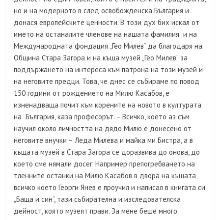
но и на модерното в след освобожденска България и
донася европейските ценности. В този дух бих искал от
името на останалите членове на нашата фамилия и на
Международната фондация „Гео Милев“ да благодаря на
Община Стара Загора и на къща музей „Гео Милев“ за
поддържането на интереса към патрона на този музей и
на неговите предци. Това, че днес се събираме по повод
150 години от рождението на Милю Касабов, е
изненадваща почит към корените на новото в културата
на България, каза професорът. – Всичко, което аз съм
научил около личността на дядо Милю е донесено от
неговите внучки – Леда Милева и майка ми Бистра, а в
къщата музей в Стара Загора се доразвива до онова, до
което сме нямали досег. Например препогребването на
тленните останки на Милю Касабов в двора на къщата,
всичко което Георги Янев е проучил и написал в книгата си
„Баща и син“, тази събирателна и изследователска
дейност, която музеят прави. За мене беше много