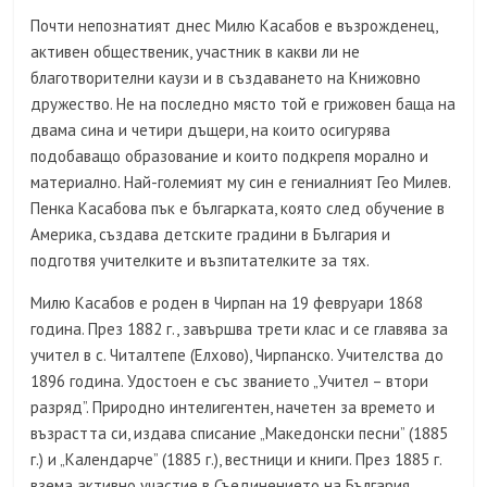
Почти непознатият днес Милю Касабов е възрожденец,
активен общественик, участник в какви ли не
благотворителни каузи и в създаването на Книжовно
дружество. Не на последно място той е грижовен баща на
двама сина и четири дъщери, на които осигурява
подобаващо образование и които подкрепя морално и
материално. Най-големият му син е гениалният Гео Милев.
Пенка Касабова пък е българката, която след обучение в
Америка, създава детските градини в България и
подготвя учителките и възпитателките за тях.
Милю Касабов е роден в Чирпан на 19 февруари 1868
година. През 1882 г., завършва трети клас и се главява за
учител в с. Читалтепе (Елхово), Чирпанско. Учителства до
1896 година. Удостоен е със званието „Учител – втори
разряд”. Природно интелигентен, начетен за времето и
възрастта си, издава списание „Македонски песни” (1885
г.) и „Календарче” (1885 г.), вестници и книги. През 1885 г.
взема активно участие в Съединението на България.