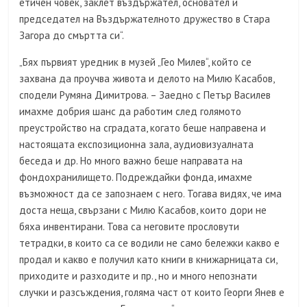
етичен човек, заклет въздържател, основател и
председател на Въздържателното дружество в Стара
Загора до смъртта си“.
„Бях първият уредник в музей „Гео Милев“, който се
захвана да проучва живота и делото на Милю Касабов,
сподели Румяна Димитрова. – Заедно с Петър Василев
имахме добрия шанс да работим след голямото
преустройство на сградата, когато беше направена и
настоящата експозиционна зала, аудиовизуалната
беседа и др. Но много важно беше направата на
фондохранилището. Подреждайки фонда, имахме
възможност да се запознаем с него. Тогава видях, че има
доста неща, свързани с Милю Касабов, които дори не
бяха инвентирани. Това са неговите прословути
тетрадки, в които са се водили не само бележки какво е
продал и какво е получил като книги в книжарницата си,
приходите и разходите и пр., но и много непознати
случки и разсъждения, голяма част от които Георги Янев е