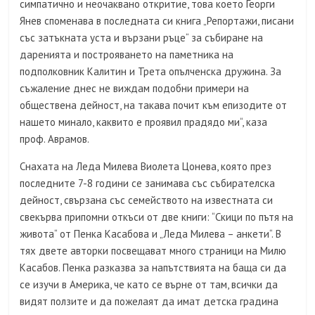
симпатично и неочаквано откритие, това което Георги
Янев споменава в последната си книга „Репортажи, писани
със затъкната уста и вързани ръце“ за събиране на
даренията и построяването на паметника на
подполковник Калитин и Трета опълченска дружина. За
съжаление днес не виждам подобни примери на
обществена дейност, на такава почит към епизодите от
нашето минало, каквито е проявил прадядо ми“, каза
проф. Аврамов.
Снахата на Леда Милева Виолета Цонева, която през
последните 7-8 години се занимава със събирателска
дейност, свързана със семейството на известната си
свекърва припомни откъси от две книги: “Скици по пътя на
живота“ от Пенка Касабова и „Леда Милева – анкети“. В
тях двете авторки посвещават много страници на Милю
Касабов. Пенка разказва за напътствията на баща си да
се изучи в Америка, че като се върне от там, всички да
видят ползите и да пожелаят да имат детска градина