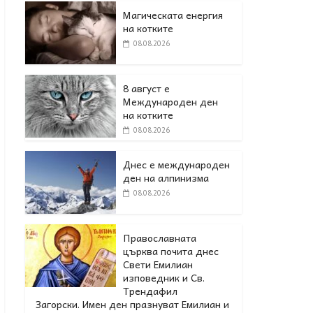
Магическата енергия
на котките
08.08.2026
8 август е
Международен ден
на котките
08.08.2026
Днес е международен
ден на алпинизма
08.08.2026
Православната
църква почита днес
Свети Емилиан
изповедник и Св.
Трендафил
Загорски. Имен ден празнуват Емилиан и