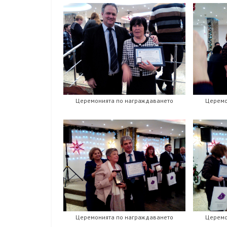
Церемонията по награждаването
Церемо
Церемонията по награждаването
Церемо