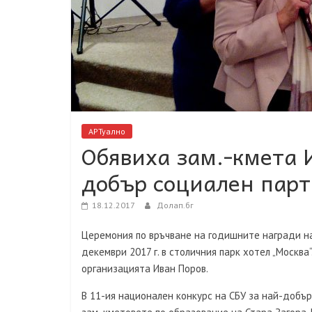
АРТуално
Обявиха зам.-кмета 
добър социален парт
18.12.2017
Долап.бг
Церемония по връчване на годишните награди на 
декември 2017 г. в столичния парк хотел „Москва
организацията Иван Поров.
В 11-ия национален конкурс на СБУ за най-добър