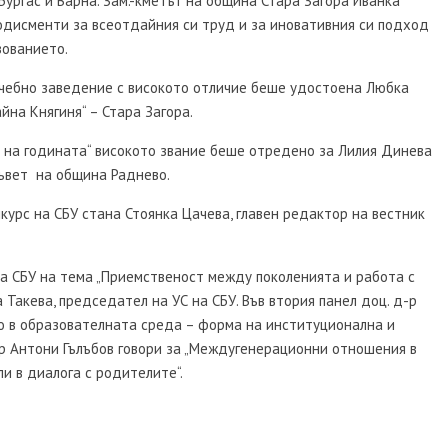
Бургас и Варна. Зам.-кметът на община Стара Загора Иванка
лодисменти за всеотдайния си труд и за иновативния си подход
зованието.
учебно заведение с високото отличие беше удостоена Любка
йна Княгиня“ – Стара Загора.
т на годината“ високото звание беше отредено за Лилия Динева
ъвет на община Раднево.
курс на СБУ стана Стоянка Цачева, главен редактор на вестник
на СБУ на тема „Приемственост между поколенията и работа с
 Такева, председател на УС на СБУ. Във втория панел доц. д-р
о в образователната среда – форма на институционална и
р Антони Гълъбов говори за „Междугенерационни отношения в
и в диалога с родителите“.