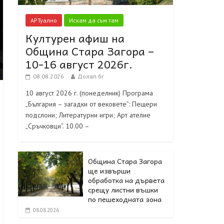
АРТуално
Искам да съм там
Културен афиш на
Община Стара Загора –
10-16 август 2026г.
08.08.2026
Долап.бг
10 август 2026 г. (понеделник) Програма
„България – загадки от вековете”: Пещери
подслони; Литературни игри; Арт ателие
„Сръчковци”. 10.00 –
Община Стара Загора
ще извърши
обработка на дървета
срещу листни въшки
по пешеходната зона
08.08.2026