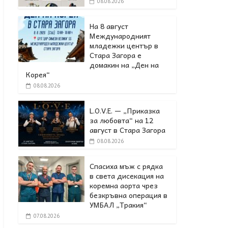
08.08.2026
На 8 август
Международният
младежки център в
Стара Загора е
домакин на „Ден на
Корея“
08.08.2026
L.O.V.E. — „Приказка
за любовта“ на 12
август в Стара Загора
08.08.2026
Спасиха мъж с рядка
в света дисекация на
коремна аорта чрез
безкръвна операция в
УМБАЛ „Тракия“
07.08.2026