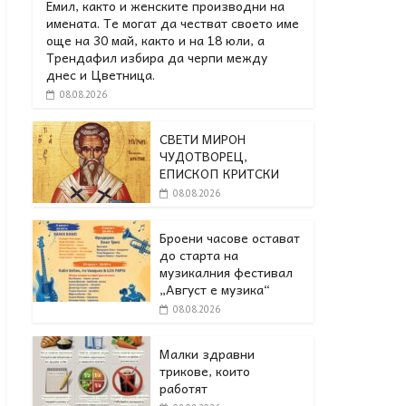
Емил, както и женските производни на
имената. Те могат да честват своето име
още на 30 май, както и на 18 юли, а
Трендафил избира да черпи между
днес и Цветница.
08.08.2026
СВЕТИ МИРОН
ЧУДОТВОРЕЦ,
ЕПИСКОП КРИТСКИ
08.08.2026
Броени часове остават
до старта на
музикалния фестивал
„Август е музика“
08.08.2026
Малки здравни
трикове, които
работят