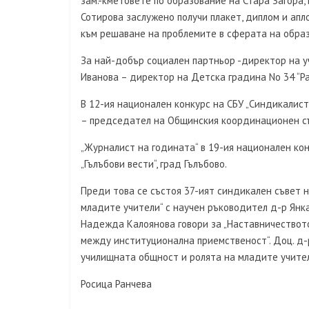
зам.-кметовете по образование на Стара Загора, 
Сотирова заслужено получи плакет, диплом и ап
към решаване на проблемите в сферата на обра
За най-добър социален партньор -директор на 
Иванова – директор на Детска градина No 34 “Ра
В 12-ия национален конкурс на СБУ „Синдикалис
– председател на Общинския координационен с
„Журналист на годината“ в 19-ия национален кон
„Гълъбови вести“, град Гълъбово.
Преди това се състоя 37-ият синдикален съвет 
младите учители“ с научен ръководител д-р Янка
Надежда Калоянова говори за „Наставничествот
между институционална приемственост“. Доц. д-
училищната общност и ролята на младите учител
Росица Ранчева