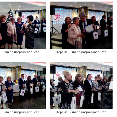
нията по награждаването
Церемонията по награждаването
нията по награждаването
Церемонията по награждаването