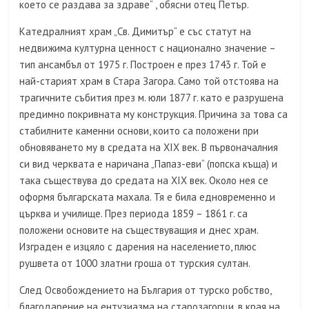
което се раздава за здраве“ , обясни отец Петър.
Катедралният храм „Св. Димитър“ е със статут на
недвижима културна ценност с национално значение –
тип ансамбъл от 1975 г. Построен е през 1743 г. Той е
най-старият храм в Стара Загора. Само той отстоява на
трагичните събития през м. юли 1877 г. като е разрушена
предимно покривната му конструкция. Причина за това са
стабилните каменни основи, които са положени при
обновяването му в средата на ХІХ век. В първоначалния
си вид черквата е наричана „Папаз-еви“ (попска къща) и
така съществува до средата на ХІХ век. Около нея се
оформя българската махала. Тя е била едновременно и
църква и училище. През периода 1859 – 1861 г. са
положени основите на съществуващия и днес храм.
Изграден е изцяло с дарения на населението, плюс
рушвета от 1000 златни гроша от турския султан.
След Освобождението на България от турско робство,
благодарение на ентузиазма на старозагорци, в края на