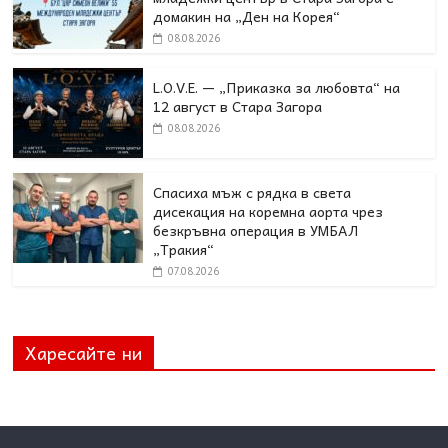
домакин на „Ден на Корея“
08.08.2026
L.O.V.E. — „Приказка за любовта“ на
12 август в Стара Загора
08.08.2026
Спасиха мъж с рядка в света
дисекация на коремна аорта чрез
безкръвна операция в УМБАЛ
„Тракия“
07.08.2026
Харесайте ни