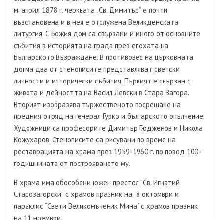
м. април 1878 г. черквата „Св. Димитър“ е почти
възстановена и в нея е отслужена Великденската
литургия. С Божия дом са свързани и много от основните
събития в историята на града през епохата на
Българското Възраждане. В противовес на църковната
догма два от стенописите представляват светски
личности и исторически събития. Първият е свързан с
живота и дейността на Васил Левски в Стара Загора.
Вторият изобразява тържественото посрещане на
предния отряд на генерал Гурко и българското опълчение.
Художници са професорите Димитър Гюдженов и Никола
Кожухаров. Стенописите са рисувани по време на
реставрацията на храма през 1959-1960 г. по повод 100-
годишнината от построяването му.
В храма има обособени южен престол “Св. Игнатий
Старозагорски” с храмов празник на 8 октомври и
параклис “Свети Великомъченик Мина” с храмов празник
на 11 ноември.