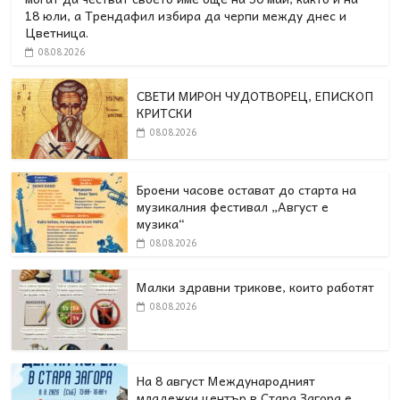
18 юли, а Трендафил избира да черпи между днес и
Цветница.
08.08.2026
СВЕТИ МИРОН ЧУДОТВОРЕЦ, ЕПИСКОП
КРИТСКИ
08.08.2026
Броени часове остават до старта на
музикалния фестивал „Август е
музика“
08.08.2026
Малки здравни трикове, които работят
08.08.2026
На 8 август Международният
младежки център в Стара Загора е