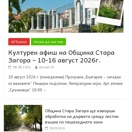
АРТуално
Искам да съм там
Културен афиш на Община Стара
Загора – 10-16 август 2026г.
08.08.2026
Долап.бг
10 август 2026 г. (понеделник) Програма „България – загадки
от вековете”: Пещери подслони; Литературни игри; Арт ателие
„Сръчковци”. 10.00 –
Община Стара Загора ще извърши
обработка на дървета срещу листни
въшки по пешеходната зона
08.08.2026