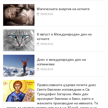
Магическата енергия на котките
08.08.2026
8 август е Международен ден на
котките
08.08.2026
Днес е международен ден на
алпинизма
08.08.2026
Православната църква почита днес
Свети Емилиан изповедник и Св.
Трендафил Загорски. Имен ден
празнуват Емилиан и Емил, както и
женските производни на имената. Те
могат да честват своето име още на 30 май, както и на