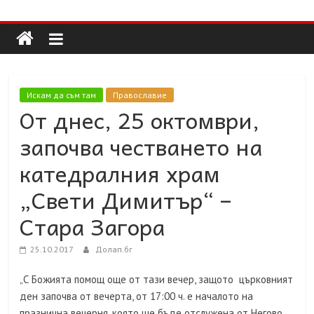
Долап
Skip
to
content
БГ
култура|
Искам да съм там
Православие
изкуство|
От днес, 25 октомври,
пътешествия|
започва честването на
мода|
събития|
катедралния храм
кухня|
„Свети Димитър“ –
реклама|
минало|
Стара Загора
25.10.2017
Долап.бг
„С Божията помощ още от тази вечер, защото църковният
ден започва от вечерта, от 17:00 ч. е началото на
празнична вечерня, която ще бъде отслужена от Негово