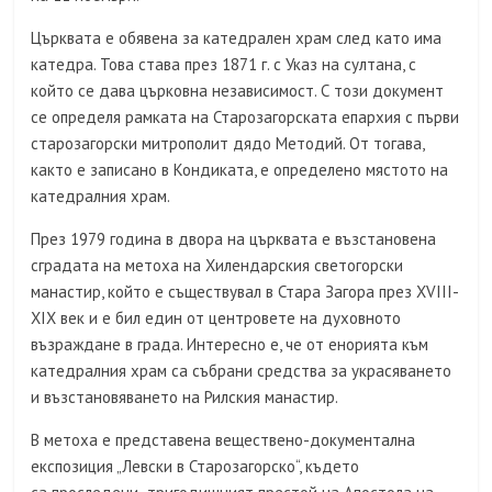
Църквата е обявена за катедрален храм след като има
катедра. Това става през 1871 г. с Указ на султана, с
който се дава църковна независимост. С този документ
се определя рамката на Старозагорската епархия с първи
старозагорски митрополит дядо Методий. От тогава,
както е записано в Кондиката, е определено мястото на
катедралния храм.
През 1979 година в двора на църквата е възстановена
сградата на метоха на Хилендарския светогорски
манастир, който е съществувал в Стара Загора през XVIII-
XIX век и е бил един от центровете на духовното
възраждане в града. Интересно е, че от енорията към
катедралния храм са събрани средства за украсяването
и възстановяването на Рилския манастир.
В метоха е представена веществено-документална
експозиция „Левски в Старозагорско“, където