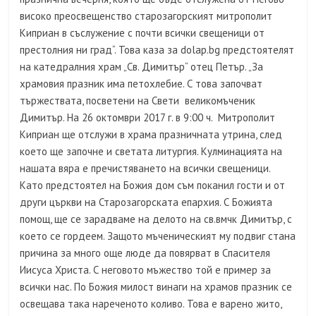
високо преосвещенство старозагорският митрополит
Киприан в съслужение с почти всички свещеници от
престолния ни град“. Това каза за dolаp.bg предстоятелят
на катедралния храм „Св. Димитър“ отец Петър. „За
храмовия празник има петохлебие. С това започват
тържествата, посветени на Свети великомъченик
Димитър. На 26 октомври 2017 г. в 9:00 ч. Митрополит
Киприан ще отслужи в храма празничната утрина, след
което ще започне и светата литургия. Кулминацията на
нашата вяра е пречистяването на всички свещеници.
Като предстоятел на Божия дом съм поканил гости и от
други църкви на Старозагорската епархия. С Божията
помощ, ще се зарадваме на делото на св.вмчк Димитър, с
което се гордеем. Защото мъченическият му подвиг стана
причина за много още люде да повярват в Спасителя
Иисуса Христа. С неговото мъжество той е пример за
всички нас. По Божия милост винаги на храмов празник се
освещава така нареченото коливо. Това е варено жито,