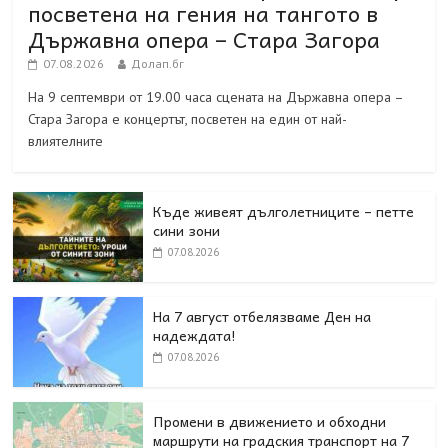
посветена на гения на тангото в
Държавна опера – Стара Загора
07.08.2026
Долап.бг
На 9 септември от 19.00 часа сцената на Държавна опера –
Стара Загора е концертът, посветен на един от най-
влиятелните
Къде живеят дълголетниците – петте
сини зони
07.08.2026
На 7 август отбелязваме Ден на
надеждата!
07.08.2026
Промени в движението и обходни
маршрути на градския транспорт на 7