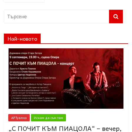
Най-новото
АРТуално
Искам да съм там
„С ПОЧИТ КЪМ ПИАЦОЛА“ – вечер,