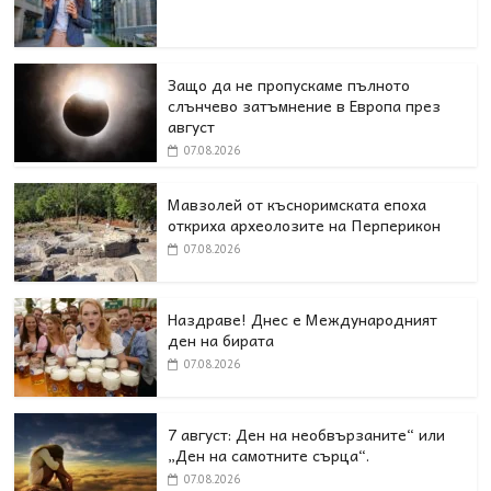
Защо да не пропускаме пълното
слънчево затъмнение в Европа през
август
07.08.2026
Мавзолей от късноримската епоха
откриха археолозите на Перперикон
07.08.2026
Наздраве! Днес е Международният
ден на бирата
07.08.2026
7 август: Ден на необвързаните“ или
„Ден на самотните сърца“.
07.08.2026