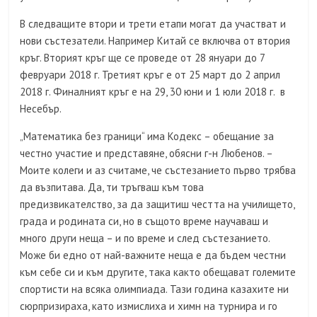
В следващите втори и трети етапи могат да участват и
нови състезатели. Например Китай се включва от втория
кръг. Вторият кръг ще се проведе от 28 януари до 7
февруари 2018 г. Третият кръг е от 25 март до 2 април
2018 г. Финалният кръг е на 29, 30 юни и 1 юли 2018 г. в
Несебър.
„Математика без граници“ има Кодекс – обещание за
честно участие и представяне, обясни г-н Любенов. –
Моите колеги и аз считаме, че състезанието първо трябва
да възпитава. Да, ти тръгваш към това
предизвикателство, за да защитиш честта на училището,
града и родината си, но в същото време научаваш и
много други неща – и по време и след състезанието.
Може би едно от най-важните неща е да бъдем честни
към себе си и към другите, така както обещават големите
спортисти на всяка олимпиада. Тази година казахите ни
сюрпризираха, като измислиха и химн на турнира и го