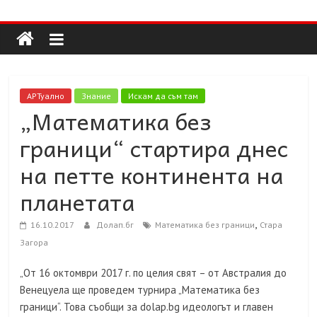
Долап
Skip
to
content
БГ
култура|
АРТуално
Знание
Искам да съм там
изкуство|
„Математика без
пътешествия|
граници“ стартира днес
мода|
събития|
на петте континента на
кухня|
планетата
реклама|
минало|
,
16.10.2017
Долап.бг
Математика без граници
Стара
Загора
„От 16 октомври 2017 г. по целия свят – от Австралия до
Венецуела ще проведем турнира „Математика без
граници“. Това съобщи за dolаp.bg идеологът и главен