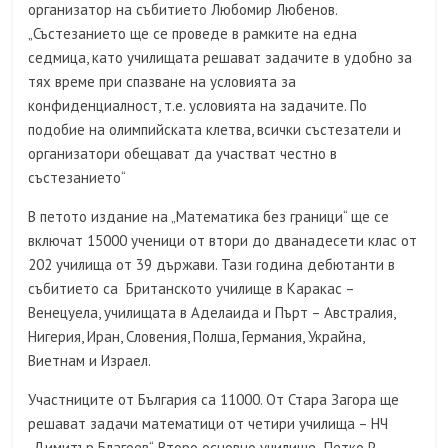
организатор на събитието Любомир Любенов.
„Състезанието ще се проведе в рамките на една
седмица, като училищата решават задачите в удобно за
тях време при спазване на условията за
конфиденциалност, т.е. условията на задачите. По
подобие на олимпийската клетва, всички състезатели и
организатори обещават да участват честно в
състезанието“
В петото издание на „Математика без граници“ ще се
включат 15000 ученици от втори до дванадесети клас от
202 училища от 39 държави. Тази година дебютанти в
събитието са Британското училище в Каракас –
Венецуела, училищата в Аделаида и Пърт – Австралия,
Нигерия, Иран, Словения, Полша, Германия, Украйна,
Виетнам и Израел.
Участниците от България са 11000. От Стара Загора ще
решават задачи математици от четири училища – НЧ
„Димитър Благоев“, Второ основно училище „Петко Р.