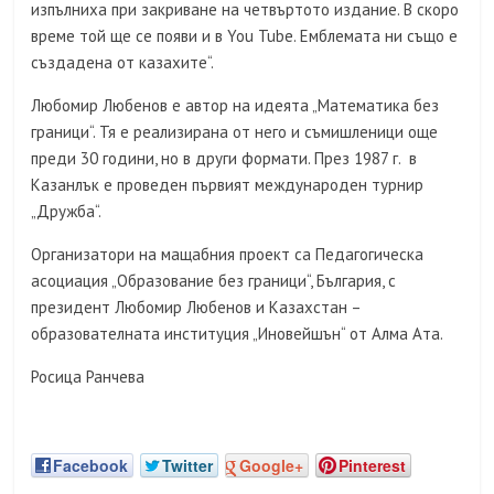
изпълниха при закриване на четвъртото издание. В скоро
време той ще се появи и в You Tube. Емблемата ни също е
създадена от казахите“.
Любомир Любенов е автор на идеята „Математика без
граници“. Тя е реализирана от него и съмишленици още
преди 30 години, но в други формати. През 1987 г. в
Казанлък е проведен първият международен турнир
„Дружба“.
Организатори на мащабния проект са Педагогическа
асоциация „Образование без граници“, България, с
президент Любомир Любенов и Казахстан –
образователната институция „Иновейшън“ от Алма Ата.
Росица Ранчева
Facebook
Twitter
Google+
Pinterest