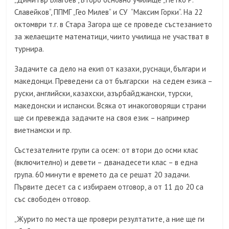
Славейков“, ППМГ „Гео Милев“ и СУ “Максим Горки“. На 22
октомври т.г. в Стара Загора ще се проведе състезанието
за желаещите математици, чиито училища не участват в
турнира.
Задачите са дело на екип от казахи, руснаци, българи и
македонци. Преведени са от български на седем езика –
руски, английски, казахски, азърбайджански, турски,
македонски и испански. Всяка от инакоговорящи страни
ще си превежда задачите на своя език – например
виетнамски и пр.
Състезателните групи са осем: от втори до осми клас
(включително) и девети – дванадесети клас – в една
група. 60 минути е времето да се решат 20 задачи.
Първите десет са с избираем отговор, а от 11 до 20 са
със свободен отговор.
„Журито по места ще провери резултатите, а ние ще ги