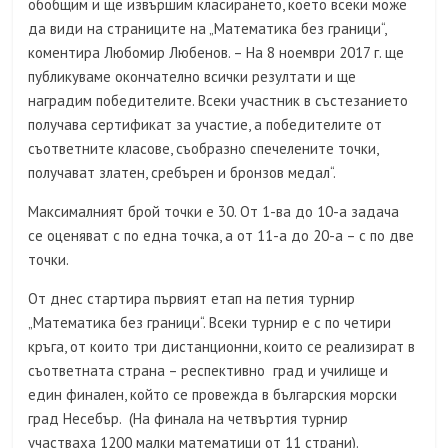
обобщим и ще извършим класирането, което всеки може
да види на страниците на „Математика без граници“,
коментира Любомир Любенов. – На 8 ноември 2017 г. ще
публикуваме окончателно всички резултати и ще
наградим победителите. Всеки участник в състезанието
получава сертификат за участие, а победителите от
съответните класове, съобразно спечелените точки,
получават златен, сребърен и бронзов медал“.
Максималният брой точки е 30. От 1-ва до 10-а задача
се оценяват с по една точка, а от 11-а до 20-а – с по две
точки.
От днес стартира първият етап на петия турнир
„Математика без граници“. Всеки турнир е с по четири
кръга, от които три дистанционни, които се реализират в
съответната страна – респективно град и училище и
един финален, който се провежда в българския морски
град Несебър. (На финала на четвъртия турнир
участваха 1200 малки математици от 11 страни).