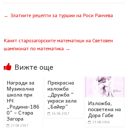
←
Златните рецепти за туршии на Роси Ранчева
Канят старозагорските математици на Световен
шампионат по математика
→
Вижте още
Награди за
Прекрасна
Музикална
изложба
школа при
„Дружба “
НЧ
украси зала
Изложба,
„Родина-186
„Байер“
посветена на
0“ – Стара
Дора Габе
16.06.2017
Загора
23.08.2016
27.06.2017