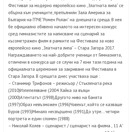
Фестивал за модерно европейско кино „Златната липа“ се
обърна към учениците, препълнили Зала Америка за
България на ГПЧЕ“Ромен Ролан“ на днешната среща. В нея
бе официално обявено началото на интересен конкурс
сред гимназистите за написване на сценарий за
късометражен филм в рамките на Фестивала за ново
европейско кино „Златната липа“ – Стара Загора 2017.
Награждаването на най-добрите ученици от Гимназията,
отличени в конкурса ще се случи на 7 юни тази година на
официалната церемония за закриване на Фестивала в
Стара Загора. В срещата днес участваха още :
– Станимир Трифонов – режисьор / Стъклената река
(2010)Изпепеляване (2004 Хайка за вълци
(2000)Атентатът (1998)Другото ниво на банята
(1997)Образ невъзможен (1996)Човекът, който се казваше
Буров (1993)Минало несвършено (1991)До утре… четири
портрета и един спомен (1988)
– Николай Колев – сценарист / сценарист на филма „ 11 А”