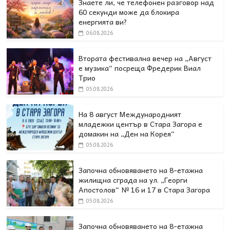
Знаете ли, че телефонен разговор над
60 секунди може да блокира
енергията ви?
06.08.2026
Втората фестивална вечер на „Август
е музика“ посреща Фредерик Виал
Трио
05.08.2026
На 8 август Международният
младежки център в Стара Загора е
домакин на „Ден на Корея“
05.08.2026
Започна обновяването на 8-етажна
жилищна сграда на ул. „Георги
Апостолов“ № 16 и 17 в Стара Загора
05.08.2026
Започна обновяването на 8-етажна