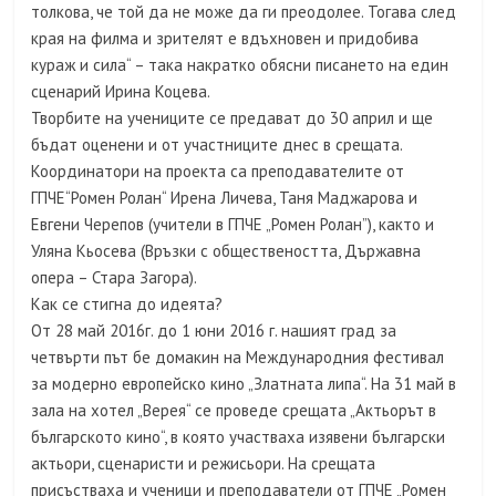
толкова, че той да не може да ги преодолее. Тогава след
края на филма и зрителят е вдъхновен и придобива
кураж и сила“ – така накратко обясни писането на един
сценарий Ирина Коцева.
Творбите на учениците се предават до 30 април и ще
бъдат оценени и от участниците днес в срещата.
Координатори на проекта са преподавателите от
ГПЧЕ“Ромен Ролан“ Ирена Личева, Таня Маджарова и
Евгени Черепов (учители в ГПЧЕ „Ромен Ролан”), както и
Уляна Кьосева (Връзки с обществеността, Държавна
опера – Стара Загора).
Как се стигна до идеята?
От 28 май 2016г. до 1 юни 2016 г. нашият град за
четвърти път бе домакин на Международния фестивал
за модерно европейско кино „Златната липа“. На 31 май в
зала на хотел „Верея“ се проведе срещата „Актьорът в
българското кино“, в която участваха изявени български
актьори, сценаристи и режисьори. На срещата
присъстваха и ученици и преподаватели от ГПЧЕ „Ромен