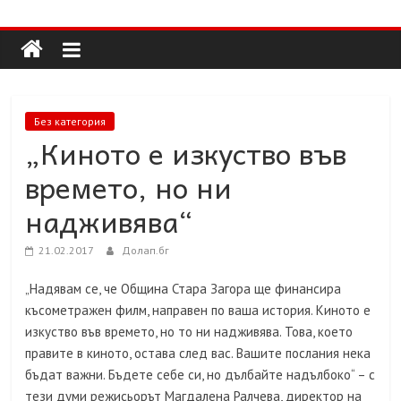
Долап
Skip
to
content
БГ
култура|
Без категория
изкуство|
„Киното е изкуство във
пътешествия|
времето, но ни
мода|
събития|
надживява“
кухня|
реклама|
21.02.2017
Долап.бг
минало|
„Надявам се, че Община Стара Загора ще финансира
късометражен филм, направен по ваша история. Киното е
изкуство във времето, но то ни надживява. Това, което
правите в киното, остава след вас. Вашите послания нека
бъдат важни. Бъдете себе си, но дълбайте надълбоко“ – с
тези думи режисьорът Магдалена Ралчева, директор на