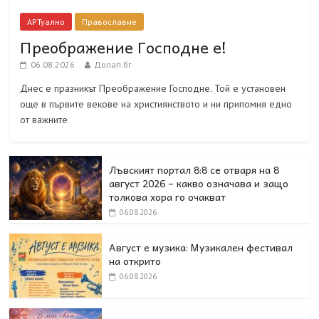
АРТуално
Православие
Преображение Господне е!
06.08.2026
Долап.бг
Днес е празникът Преображение Господне. Той е установен
още в първите векове на християнството и ни припомня едно
от важните
Лъвският портал 8:8 се отваря на 8
август 2026 – какво означава и защо
толкова хора го очакват
06.08.2026
Август е музика: Музикален фестивал
на открито
06.08.2026