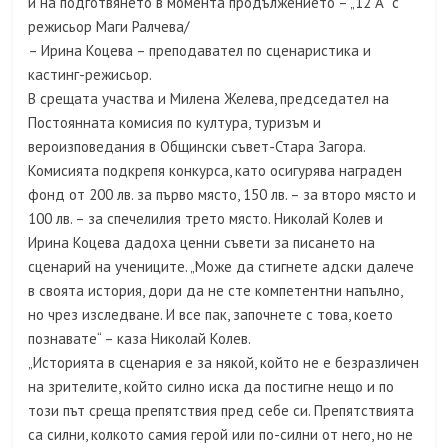
и на подготвянето в момента продължението – „12 А“ с
режисьор Маги Ралчева/
– Ирина Коцева – преподавател по сценаристика и
кастинг-режисьор.
В срещата участва и Милена Желева, председател на
Постоянната комисия по култура, туризъм и
вероизповедания в Общински съвет-Стара Загора.
Комисията подкрепя конкурса, като осигурява награден
фонд от 200 лв. за първо място, 150 лв. – за второ място и
100 лв. – за спечелилия трето място. Николай Колев и
Ирина Коцева дадоха ценни съвети за писането на
сценарий на учениците. „Може да стигнете адски далече
в своята история, дори да не сте компетентни напълно,
но чрез изследване. И все пак, започнете с това, което
познавате“ – каза Николай Колев.
„Историята в сценария е за някой, който не е безразличен
на зрителите, който силно иска да постигне нещо и по
този път среща препятствия пред себе си. Препятствията
са силни, колкото самия герой или по-силни от него, но не