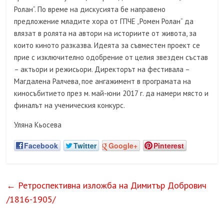
Ролан“. По време на дискусията бе направено
предложение младите хора от ГПЧЕ „Ромен Ролан“ да
влязат в ролята на автори на историите от живота, за
които киното разказва. Идеята за съвместен проект се
прие с изключително одобрение от целия звезден състав
– актьори и режисьори. Директорът на фестивала –
Магдалена Ралчева, пое ангажимент в програмата на
киносъбитието през м. май-юни 2017 г. да намери място и
финалът на ученическия конкурс.
Уляна Кьосева
Facebook
Twitter
Google+
Pinterest
←
Ретроспективна изложба на Димитър Добрович
/1816-1905/