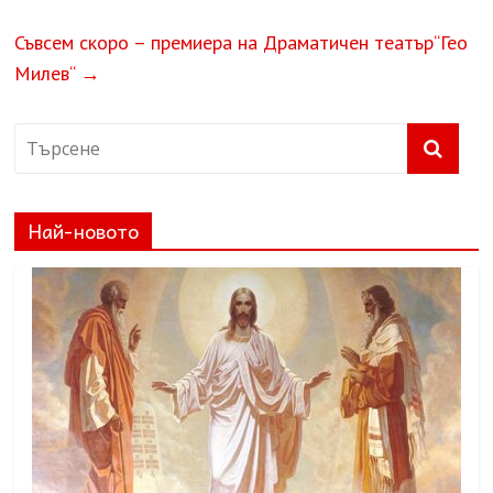
Съвсем скоро – премиера на Драматичен театър“Гео
Милев“
→
Най-новото