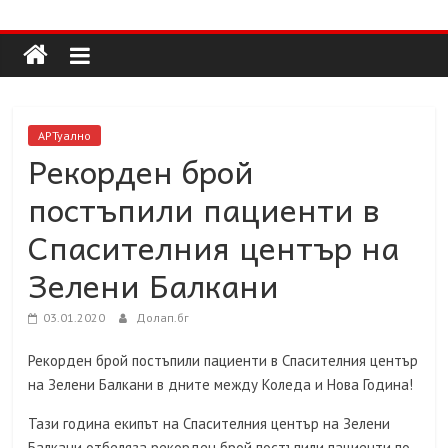
Долап
Skip
to
content
БГ
култура|
АРТуално
изкуство|
Рекорден брой
пътешествия|
постъпили пациенти в
мода|
събития|
Спасителния център на
кухня|
Зелени Балкани
реклама|
минало|
03.01.2020
Долап.бг
Рекорден брой постъпили пациенти в Спасителния център
на Зелени Балкани в дните между Коледа и Нова Година!
Тази година екипът на Спасителния център на Зелени
Балкани отбеляза рекорден брой постъпили пациенти по