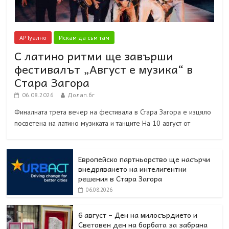
АРТуално
Искам да съм там
С латино ритми ще завърши
фестивалът „Август е музика“ в
Стара Загора
06.08.2026
Долап.бг
Финалната трета вечер на фестивала в Стара Загора е изцяло
посветена на латино музиката и танците На 10 август от
Европейско партньорство ще насърчи
внедряването на интелигентни
решения в Стара Загора
06.08.2026
6 август – Ден на милосърдието и
Световен ден на борбата за забрана