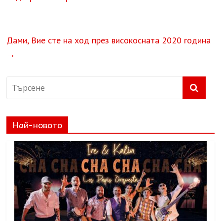
Дами, Вие сте на ход през високосната 2020 година
→
Най-новото