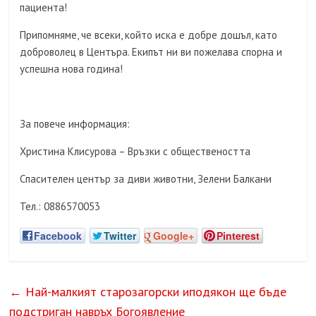
пациента!
Припомняме, че всеки, който иска е добре дошъл, като
доброволец в Центъра. Екипът ни ви пожелава спорна и
успешна нова година!
За повече информация:
Христина Клисурова – Връзки с обществеността
Спасителен център за диви животни, Зелени Балкани
Тел.: 0886570053
Facebook
Twitter
Google+
Pinterest
←
Най-малкият старозагорски иподякон ще бъде
подстриган навръх Богоявление