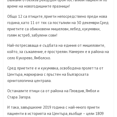
време на новогодишните празници!
Общо 12 са птиците, приети непосредствено преди нова
година, като 11 от тях са постъпили на 30 декември.Сред
приетите са обикновени мишелови, лебед, кукумявки,
голям ястреб, забулени сови!
Най-потресаваща е съдбата на единия от мишеловите,
който, за съжаление, е прострелян. Намерен е в района на
село Кукорево, Ямболско.
Сред приетите е и кукумявка, освободена пролетта от
Центъра, маркирана с пръстен на Българската
орнитологична централа.
Останалите птици са от района на Пловдив, Ямбол и
Стара Загора.
И така, завършихме 2019 година с най-много приети
пациенти в историята на Центъра, въобще – цели 1809