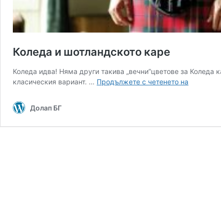
Коледа и шотландското каре
Коледа идва! Няма други такива „вечни”цветове за Коледа к
Коледа
класическия вариант. …
Продължете с четенето на
и
шотландс
Долап БГ
каре